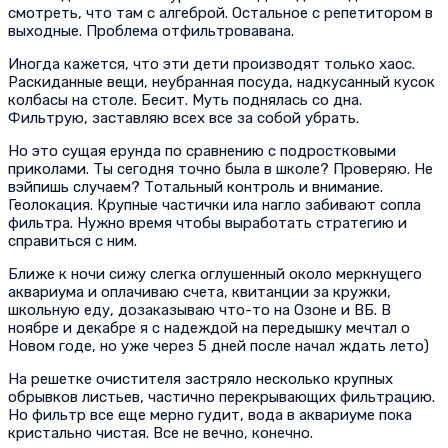
смотреть, что там с алгеброй. Остальное с репетитором в
выходные. Проблема отфильтровавана.
Иногда кажется, что эти дети производят только хаос.
Раскиданные вещи, неубранная посуда, надкусанный кусок
колбасы на столе. Бесит. Муть поднялась со дна.
Фильтрую, заставляю всех все за собой убрать.
Но это сущая ерунда по сравнению с подростковыми
приколами. Ты сегодня точно была в школе? Проверяю. Не
вэйпишь случаем? Тотальный контроль и внимание.
Геолокация. Крупные частички ила нагло забивают сопла
фильтра. Нужно время чтобы выработать стратегию и
справиться с ним.
Ближе к ночи сижу слегка оглушенный около меркнущего
аквариума и оплачиваю счета, квитанции за кружки,
школьную еду, дозаказываю что-то на Озоне и ВБ. В
ноябре и декабре я с надеждой на передышку мечтал о
Новом годе, но уже через 5 дней после начал ждать лето)
На решетке очистителя застряло несколько крупных
обрывков листьев, частично перекрывающих фильтрацию.
Но фильтр все еще мерно гудит, вода в аквариуме пока
кристально чистая. Все не вечно, конечно.