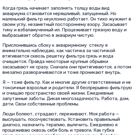
Когда грязь начинает заполнять толщу воды вид
аквариума становится неряшливый, запущенный. Но
маленький фильтр неуклонно работает. Он тихо жужжит в
своем углу, незаметный постороннему взору. Засасывает
тину и взбаламученный ил. Процеживает грязную воду и
выбрасывает обратно в аквариум чистую.
Прислонившись сбоку к аквариумному
стеклу я
внимательно наблюдаю, как частичка за частичкой
втягивается сквозь решетку фильтра грязь и вода
очищается. Правда некоторые крупные обрывки
засасывают не сразу. Сначала они притягиваются, а потом
внезапно разворачиваются и тоже проникают внутрь.
Я — тоже фильтр. Как и многие другие ответственные и не
токсичные взрослые и родители. Я беспрерывно фильтрую
и очищаю пространство своей жизни. Ежедневные
запутанные заботы. Дикая многозадачность. Работа, дом,
дети. Свои собственные проблемы.
Люди болеют, страдают, переживают. Моя работа —
выслушать. посочувствовать. Установить правильный
диагноз, назначить терапию, вылечить. Ежедневно я
процеживаю сквозь себя боль и тревоги. Как губка