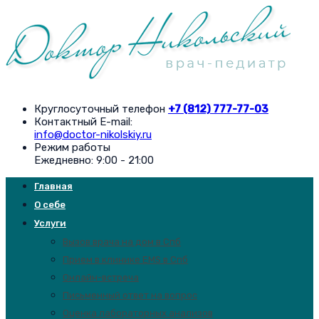
Круглосуточный телефон
+7 (812) 777-77-03
Контактный E-mail:
info@doctor-nikolskiy.ru
Режим работы
Ежедневно: 9:00 - 21:00
Главная
О себе
Услуги
Вызов врача на дом в Спб
Прием в клинике EMS в Спб
Онлайн-встреча
Письменный ответ на вопрос
Оценка лабораторных анализов