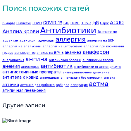
Поиск похожих статей
АСЛО
COVID-19
IgG
8 марта
B-клетки
COVID
EAP
HFMD
HTLV-1
t-spot
Антибиотики
Анализ крови
Антитела
аллергия
адвантан
аденоидит
аденоиды
аллергия на БКМ
аллергия на апельсины
аллергия на цитрусовые
аллергия при кормлении
анаферон
анамнез
грудью
амниоцентез
анализ на ВГЧ-6
ангина
анафилаксия
английская болезнь
английский лагерь
антибиотик
анемия
анизокория
антибиотики от аппендицита
антигистаминные препараты
антипрививочное движение
антитела к ковид
аппендицит
аппендицит без операции
аптека
астма
аптечка
аптечка для ребенка
арбидол
аспирация
атипичная пневмония
Другие записи