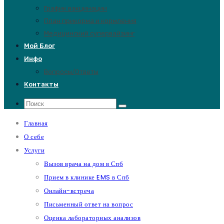
График вакцинации
План прикорма и кормления
Медицинский супервайзинг
Мой Блог
Инфо
Вопросы/Ответы
Контакты
Главная
О себе
Услуги
Вызов врача на дом в Спб
Прием в клинике EMS в Спб
Онлайн-встреча
Письменный ответ на вопрос
Оценка лабораторных анализов