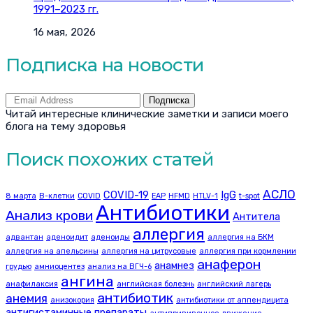
1991–2023 гг.
16 мая, 2026
Подписка на новости
Подписка
Читай интересные клинические заметки и записи моего
блога на тему здоровья
Поиск похожих статей
АСЛО
COVID-19
IgG
8 марта
B-клетки
COVID
EAP
HFMD
HTLV-1
t-spot
Антибиотики
Анализ крови
Антитела
аллергия
адвантан
аденоидит
аденоиды
аллергия на БКМ
аллергия на апельсины
аллергия на цитрусовые
аллергия при кормлении
анаферон
анамнез
грудью
амниоцентез
анализ на ВГЧ-6
ангина
анафилаксия
английская болезнь
английский лагерь
антибиотик
анемия
анизокория
антибиотики от аппендицита
антигистаминные препараты