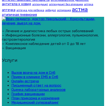
антипрививочное движение
антитела к ковид
аппендицит
аппендицит без операции
аптека
астма
аптечка
аптечка для ребенка
арбидол
аспирация
атипичная пневмония
— Лечение и диагностика любых острых заболеваний
— Инфекционные болезни, аллергология, пульмонология,
гастроэнтерология
— Комплексное наблюдение детей от 0 до 18 лет
— Вакцинация
Услуги
Вызов врача на дом в Спб
Прием в клинике EMS в Спб
Онлайн-встреча
Письменный ответ на вопрос
Оценка лабораторных анализов
График вакцинации
План прикорма и кормления
Медицинский супервайзинг