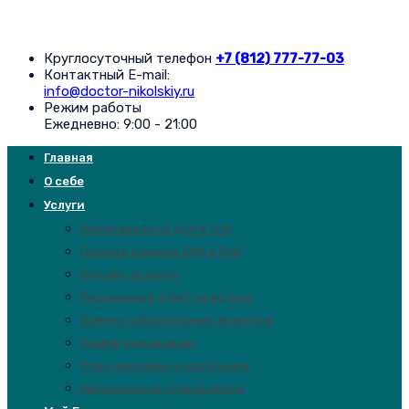
Круглосуточный телефон
+7 (812) 777-77-03
Контактный E-mail:
info@doctor-nikolskiy.ru
Режим работы
Ежедневно: 9:00 - 21:00
Главная
О себе
Услуги
Вызов врача на дом в Спб
Прием в клинике EMS в Спб
Онлайн-встреча
Письменный ответ на вопрос
Оценка лабораторных анализов
График вакцинации
План прикорма и кормления
Медицинский супервайзинг