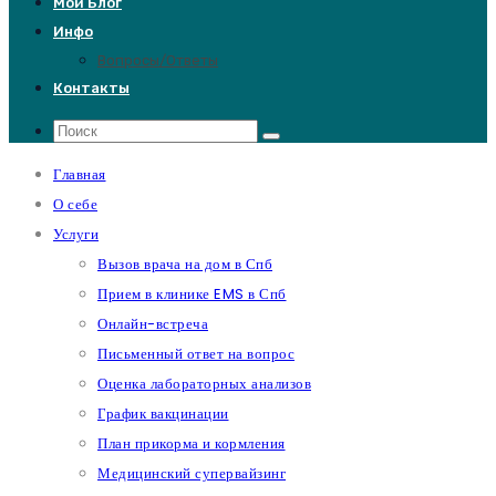
Мой Блог
Инфо
Вопросы/Ответы
Контакты
Главная
О себе
Услуги
Вызов врача на дом в Спб
Прием в клинике EMS в Спб
Онлайн-встреча
Письменный ответ на вопрос
Оценка лабораторных анализов
График вакцинации
План прикорма и кормления
Медицинский супервайзинг