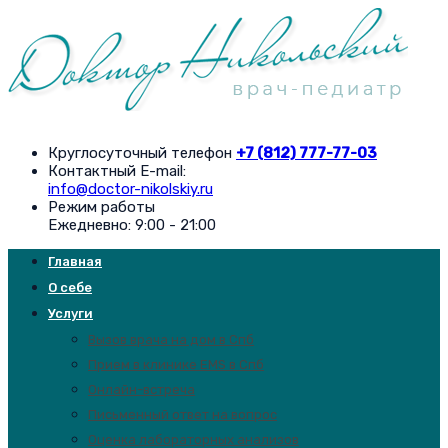
Круглосуточный телефон
+7 (812) 777-77-03
Контактный E-mail:
info@doctor-nikolskiy.ru
Режим работы
Ежедневно: 9:00 - 21:00
Главная
О себе
Услуги
Вызов врача на дом в Спб
Прием в клинике EMS в Спб
Онлайн-встреча
Письменный ответ на вопрос
Оценка лабораторных анализов