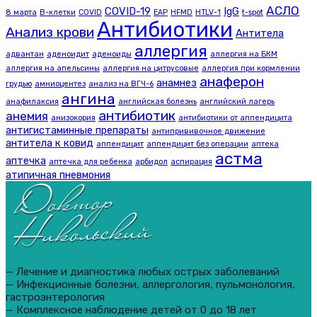
АСЛО
COVID-19
IgG
8 марта
B-клетки
COVID
EAP
HFMD
HTLV-1
t-spot
Антибиотики
Анализ крови
Антитела
аллергия
адвантан
аденоидит
аденоиды
аллергия на БКМ
аллергия на апельсины
аллергия на цитрусовые
аллергия при кормлении
анаферон
анамнез
грудью
амниоцентез
анализ на ВГЧ-6
ангина
анафилаксия
английская болезнь
английский лагерь
антибиотик
анемия
анизокория
антибиотики от аппендицита
антигистаминные препараты
антипрививочное движение
антитела к ковид
аппендицит
аппендицит без операции
аптека
астма
аптечка
аптечка для ребенка
арбидол
аспирация
атипичная пневмония
— Лечение и диагностика любых острых заболеваний
— Инфекционные болезни, аллергология, пульмонология,
гастроэнтерология
— Комплексное наблюдение детей от 0 до 18 лет