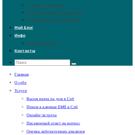
График вакцинации
План прикорма и кормления
Медицинский супервайзинг
Мой Блог
Инфо
Вопросы/Ответы
Контакты
Главная
О себе
Услуги
Вызов врача на дом в Спб
Прием в клинике EMS в Спб
Онлайн-встреча
Письменный ответ на вопрос
Оценка лабораторных анализов