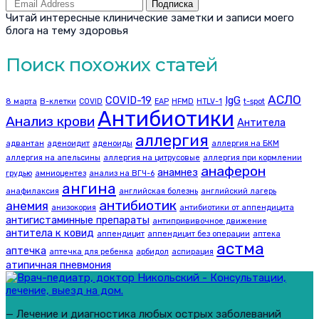
Подписка
Читай интересные клинические заметки и записи моего
блога на тему здоровья
Поиск похожих статей
АСЛО
COVID-19
IgG
8 марта
B-клетки
COVID
EAP
HFMD
HTLV-1
t-spot
Антибиотики
Анализ крови
Антитела
аллергия
адвантан
аденоидит
аденоиды
аллергия на БКМ
аллергия на апельсины
аллергия на цитрусовые
аллергия при кормлении
анаферон
анамнез
грудью
амниоцентез
анализ на ВГЧ-6
ангина
анафилаксия
английская болезнь
английский лагерь
антибиотик
анемия
анизокория
антибиотики от аппендицита
антигистаминные препараты
антипрививочное движение
антитела к ковид
аппендицит
аппендицит без операции
аптека
астма
аптечка
аптечка для ребенка
арбидол
аспирация
атипичная пневмония
— Лечение и диагностика любых острых заболеваний