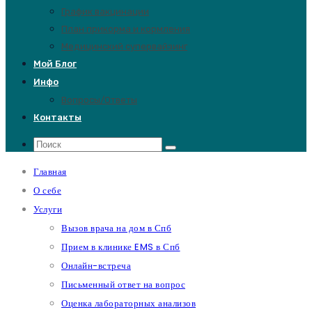
График вакцинации
План прикорма и кормления
Медицинский супервайзинг
Мой Блог
Инфо
Вопросы/Ответы
Контакты
Главная
О себе
Услуги
Вызов врача на дом в Спб
Прием в клинике EMS в Спб
Онлайн-встреча
Письменный ответ на вопрос
Оценка лабораторных анализов