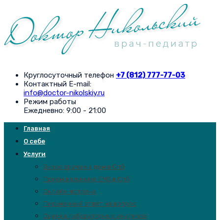
Круглосуточный телефон
+7 (812) 777-77-03
Контактный E-mail:
info@doctor-nikolskiy.ru
Режим работы
Ежедневно: 9:00 - 21:00
Главная
О себе
Услуги
Вызов врача на дом в Спб
Прием в клинике EMS в Спб
Онлайн-встреча
Письменный ответ на вопрос
Оценка лабораторных анализов