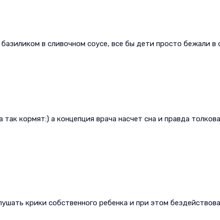
базиликом в сливочном соусе, все бы дети просто бежали в са
а так кормят:) а концепция врача насчет сна и правда толков
лушать крики собственного ребенка и при этом бездействова