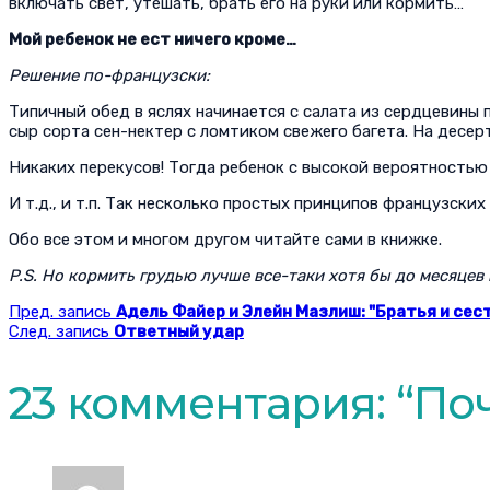
включать свет, утешать, брать его на руки или кормить…
Мой ребенок не ест ничего кроме…
Решение по-французски:
Типичный обед в яслях начинается с салата из сердцевины 
сыр сорта сен-нектер с ломтиком свежего багета. На десер
Никаких перекусов! Тогда ребенок с высокой вероятностью 
И т.д., и т.п. Так несколько простых принципов французск
Обо все этом и многом другом читайте сами в книжке.
P.S. Но кормить грудью лучше все-таки хотя бы до месяцев 
Пред. запись
Адель Файер и Элейн Мазлиш: "Братья и сес
След. запись
Ответный удар
23 комментария: “
По