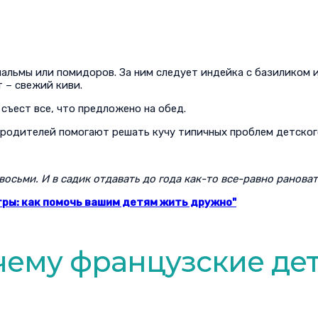
пальмы или помидоров. За ним следует индейка с базиликом 
т – свежий киви.
съест все, что предложено на обед.
их родителей помогают решать кучу типичных проблем детског
восьми. И в садик отдавать до года как-то все-равно рановат
тры: как помочь вашим детям жить дружно"
чему французские дет