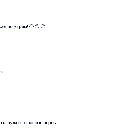
д по утрам! 🙂 🙂 🙂
ая
ть, нужны стальные нервы.