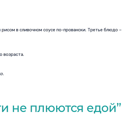
и рисом в сливочном соусе по-провански. Третье блюдо –
о возраста.
о.
и не плюются едой
”