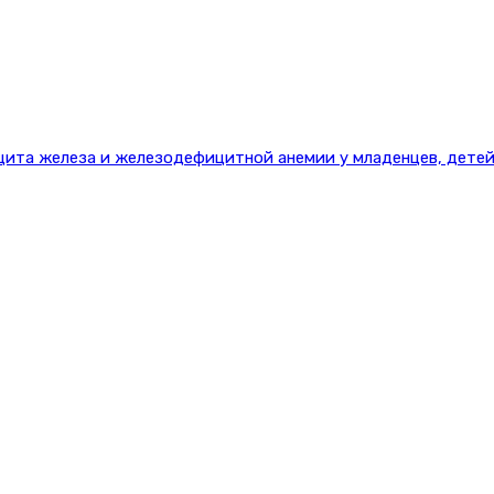
цита железа и железодефицитной анемии у младенцев, детей