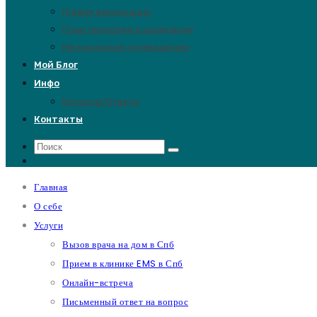
График вакцинации
План прикорма и кормления
Медицинский супервайзинг
Мой Блог
Инфо
Вопросы/Ответы
Контакты
Главная
О себе
Услуги
Вызов врача на дом в Спб
Прием в клинике EMS в Спб
Онлайн-встреча
Письменный ответ на вопрос