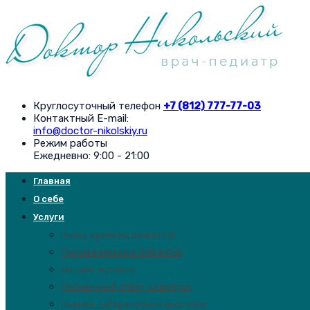
Круглосуточный телефон
+7 (812) 777-77-03
Контактный E-mail:
info@doctor-nikolskiy.ru
Режим работы
Ежедневно: 9:00 - 21:00
Главная
О себе
Услуги
Вызов врача на дом в Спб
Прием в клинике EMS в Спб
Онлайн-встреча
Письменный ответ на вопрос
Оценка лабораторных анализов