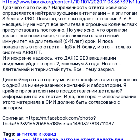
https://www.biorxiv.org/content/10.1101/2020.11.03.367391v1.ful
Для чего я это пишу? Напряженность ответа «сейчас»
определяется нейтрализующими антителами — к эпитопам
S белка и RBD. Понятно, что они падают в течение 3-6-8
месяцев. Ну не могут все антитела в огромных количествах
присутствовать постоянно. Но уже ясно, что организм
делает все возможное, чтобы включить клеточный
иммунитет на длительный (6-11 лет) срок. И пока
показатель этого ответа – IgG к N-белку, и это – только
система ABBOTT.
И я искренне надеюсь, что ДАЖЕ БЕЗ вакцинации
эпидемия уйдет в срок 2, максимум 3 года. Но это –
длительный и тернистый путь. Все… тему закрыл.
Дисклеймер от автора: у меня нет конфликта интересов ни
с одной из нижеуказанных компаний и лабораторий. Я
крайне признателен им в предоставлении детальной
информации по их тестам. И да, повторю — использование
этого материала в СМИ должно быть согласовано с
автором.
Оригинал: https://m.facebook.com/photo?
fbid=3693916620685518&set=a.1480327818711087
Tags:
антитела к ковид
Пред. запись
Что нужно, а что не стоит делать при