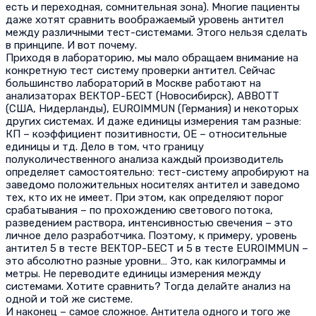
есть и переходная, сомнительная зона). Многие пациенты
даже хотят сравнить воображаемый уровень антител
между различными тест-системами. Этого нельзя сделать
в принципе. И вот почему.
Приходя в лабораторию, мы мало обращаем внимание на
конкретную тест систему проверки антител. Сейчас
большинство лабораторий в Москве работают на
анализаторах ВЕКТОР-БЕСТ (Новосибирск), ABBOTT
(США, Нидерланды), EUROIMMUN (Германия) и некоторых
других системах. И даже единицы измерения там разные:
КП – коэффициент позитивности, ОЕ – относительные
единицы и тд. Дело в том, что границу
полуколичественного анализа каждый производитель
определяет самостоятельно: тест-систему апробируют на
заведомо положительных носителях антител и заведомо
тех, кто их не имеет. При этом, как определяют порог
срабатывания – по прохождению светового потока,
разведением раствора, интенсивностью свечения – это
личное дело разработчика. Поэтому, к примеру, уровень
антител 5 в тесте ВЕКТОР-БЕСТ и 5 в тесте EUROIMMUN –
это абсолютно разные уровни… Это, как килограммы и
метры. Не переводите единицы измерения между
системами. Хотите сравнить? Тогда делайте анализ на
одной и той же системе.
И наконец – самое сложное. Антитела одного и того же