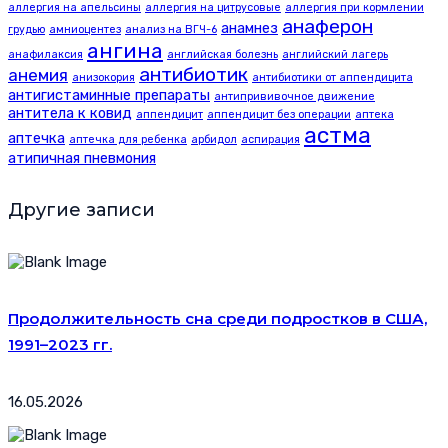
аллергия на апельсины
аллергия на цитрусовые
аллергия при кормлении
анаферон
анамнез
грудью
амниоцентез
анализ на ВГЧ-6
ангина
анафилаксия
английская болезнь
английский лагерь
антибиотик
анемия
анизокория
антибиотики от аппендицита
антигистаминные препараты
антипрививочное движение
антитела к ковид
аппендицит
аппендицит без операции
аптека
астма
аптечка
аптечка для ребенка
арбидол
аспирация
атипичная пневмония
Другие записи
Продолжительность сна среди подростков в США,
1991–2023 гг.
16.05.2026