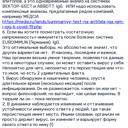
эпитопов, а это одновременный анализ на системах
ВЕКТОР-БЕСТ и ABBOTT: IgG. ИЛИ надо использовать
комплексные анализы, предлагаемые рядом компаний,
например МЕДСИ:
https://medsi.ru/lands/summarnyy-test-na-antitela-iga-igm-
i-igg-k-covid-19.php
6. Если вы хотите посмотреть «остаточную
напряженность» иммунитета после болезни: система
EUROIMMUN (Германия): IgG.
Это оптимальные выборы, но абсолютно не значит, что
других вариантов нет… И наконец, последнее и важное.
Наш организм весьма умное творение, появляются данные,
что в некоторых случаях, он может оставить вирус у себя.
Непонятно для чего, непонятно это персистенция или что-
то иное, но есть 2 удивительных факта.
1. Вирус обнаружен в кишечнике человека, спустя
длительное время (несколько месяцев) после
инфицирования. Он не размножается, «жив» он или нет –
вопрос философский, но выглядит, как целые вирионы. В
тюрьме ли он – пока непонятно.
2. В динамике наблюдается изменение и оттачивание
устойчивости иммунного ответа у людей, где такая
персистенция имеет место. Иными словами, организм не
просто держит вирус, он изменяет и варьирует форму
своего ответа по нему (!)