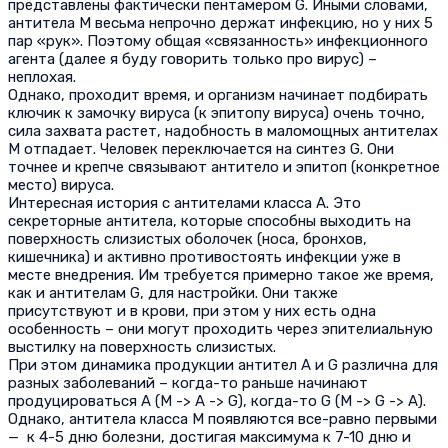
представлены фактически пентамером G. Иными словами,
антитела М весьма непрочно держат инфекцию, но у них 5
пар «рук». Поэтому общая «связанность» инфекционного
агента (далее я буду говорить только про вирус) –
неплохая.
Однако, проходит время, и организм начинает подбирать
ключик к замочку вируса (к эпитопу вируса) очень точно,
сила захвата растет, надобность в маломощных антителах
M отпадает. Человек переключается на синтез G. Они
точнее и крепче связывают антитело и эпитоп (конкретное
место) вируса.
Интересная история с антителами класса А. Это
секреторные антитела, которые способны выходить на
поверхность слизистых оболочек (носа, бронхов,
кишечника) и активно противостоять инфекции уже в
месте внедрения. Им требуется примерно такое же время,
как и антителам G, для настройки. Они также
присутствуют и в крови, при этом у них есть одна
особенность – они могут проходить через эпителиальную
выстилку на поверхность слизистых.
При этом динамика продукции антител А и G различна для
разных заболеваний – когда-то раньше начинают
продуцироваться А (M -> A -> G), когда-то G (M -> G -> A).
Однако, антитела класса М появляются все-равно первыми
— к 4-5 дню болезни, достигая максимума к 7-10 дню и