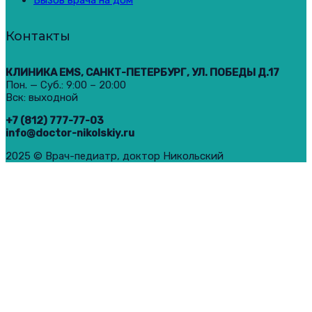
Вызов врача на дом
Контакты
КЛИНИКА EMS, САНКТ-ПЕТЕРБУРГ, УЛ. ПОБЕДЫ Д.17
Пон. — Суб.: 9:00 – 20:00
Вск: выходной
+7 (812) 777-77-03
info@doctor-nikolskiy.ru
2025 © Врач-педиатр, доктор Никольский