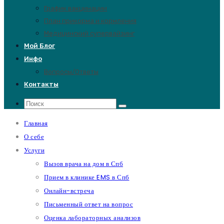
График вакцинации
План прикорма и кормления
Медицинский супервайзинг
Мой Блог
Инфо
Вопросы/Ответы
Контакты
Главная
О себе
Услуги
Вызов врача на дом в Спб
Прием в клинике EMS в Спб
Онлайн-встреча
Письменный ответ на вопрос
Оценка лабораторных анализов