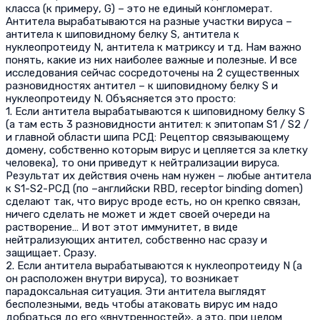
класса (к примеру, G) – это не единый конгломерат.
Антитела вырабатываются на разные участки вируса –
антитела к шиповидному белку S, антитела к
нуклеопротеиду N, антитела к матриксу и тд. Нам важно
понять, какие из них наиболее важные и полезные. И все
исследования сейчас сосредоточены на 2 существенных
разновидностях антител – к шиповидному белку S и
нуклеопротеиду N. Объясняется это просто:
1. Если антитела вырабатываются к шиповидному белку S
(а там есть 3 разновидности антител: к эпитопам S1 / S2 /
и главной области шипа РСД: Рецептор связывающему
домену, собственно которым вирус и цепляется за клетку
человека), то они приведут к нейтрализации вируса.
Результат их действия очень нам нужен – любые антитела
к S1-S2-РСД (по –английски RBD, receptor binding domen)
сделают так, что вирус вроде есть, но он крепко связан,
ничего сделать не может и ждет своей очереди на
растворение… И вот этот иммунитет, в виде
нейтрализующих антител, собственно нас сразу и
защищает. Сразу.
2. Если антитела вырабатываются к нуклеопротеиду N (а
он расположен внутри вируса), то возникает
парадоксальная ситуация. Эти антитела выглядят
бесполезными, ведь чтобы атаковать вирус им надо
добраться до его «внутренностей», а это, при целом