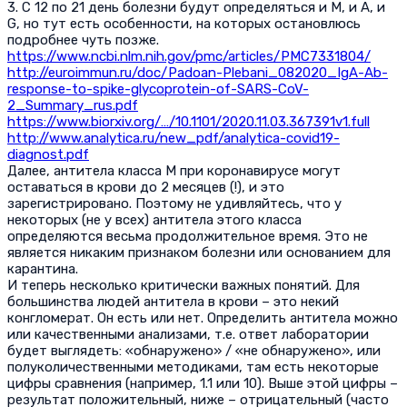
3. С 12 по 21 день болезни будут определяться и М, и А, и
G, но тут есть особенности, на которых остановлюсь
подробнее чуть позже.
https://www.ncbi.nlm.nih.gov/pmc/articles/PMC7331804/
http://euroimmun.ru/doc/Padoan-Plebani_082020_IgA-Ab-
response-to-spike-glycoprotein-of-SARS-CoV-
2_Summary_rus.pdf
https://www.biorxiv.org/…/10.1101/2020.11.03.367391v1.full
http://www.analytica.ru/new_pdf/analytica-covid19-
diagnost.pdf
Далее, антитела класса М при коронавирусе могут
оставаться в крови до 2 месяцев (!), и это
зарегистрировано. Поэтому не удивляйтесь, что у
некоторых (не у всех) антитела этого класса
определяются весьма продолжительное время. Это не
является никаким признаком болезни или основанием для
карантина.
И теперь несколько критически важных понятий. Для
большинства людей антитела в крови – это некий
конгломерат. Он есть или нет. Определить антитела можно
или качественными анализами, т.е. ответ лаборатории
будет выглядеть: «обнаружено» / «не обнаружено», или
полуколичественными методиками, там есть некоторые
цифры сравнения (например, 1.1 или 10). Выше этой цифры –
результат положительный, ниже – отрицательный (часто