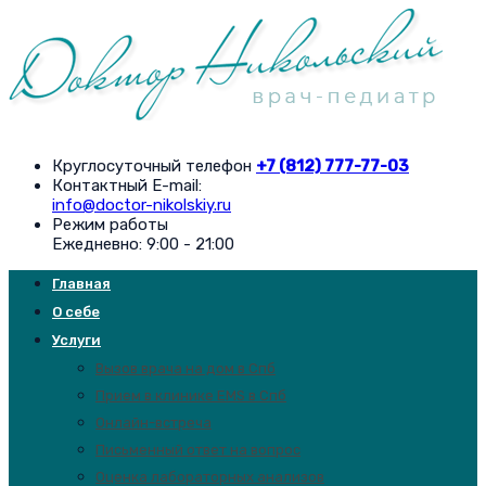
Круглосуточный телефон
+7 (812) 777-77-03
Контактный E-mail:
info@doctor-nikolskiy.ru
Режим работы
Ежедневно: 9:00 - 21:00
Главная
О себе
Услуги
Вызов врача на дом в Спб
Прием в клинике EMS в Спб
Онлайн-встреча
Письменный ответ на вопрос
Оценка лабораторных анализов