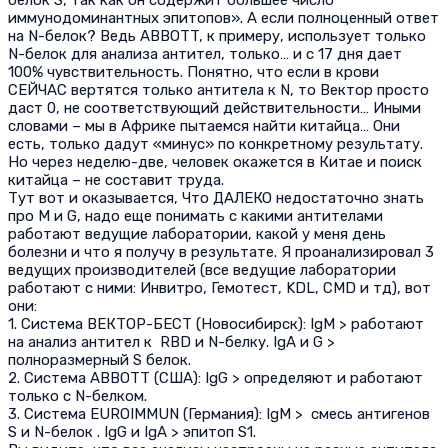
иммунодоминантных эпитопов». А если полноценный ответ
на N-белок? Ведь ABBOTT, к примеру, использует только
N-белок для анализа антител, только… и с 17 дня дает
100% чувствительность. Понятно, что если в крови
СЕЙЧАС вертятся только антитела к N, то Вектор просто
даст 0, не соответствующий действительности… Иными
словами – мы в Африке пытаемся найти китайца… Они
есть, только дадут «минус» по конкретному результату.
Но через неделю-две, человек окажется в Китае и поиск
китайца – не составит труда.
Тут вот и оказывается, Что ДАЛЕКО недостаточно знать
про М и G, надо еще понимать с какими антителами
работают ведущие лаборатории, какой у меня день
болезни и что я получу в результате. Я проанализировал 3
ведущих производителей (все ведущие лаборатории
работают с ними: Инвитро, Гемотест, KDL, CMD и тд), вот
они:
1. Система ВЕКТОР-БЕСТ (Новосибирск): IgM > работают
на анализ антител к RBD и N-белку. IgA и G >
полноразмерный S белок.
2. Система ABBOTT (США): IgG > определяют и работают
только с N-белком.
3. Система EUROIMMUN (Германия): IgM > смесь антигенов
S и N-белок . IgG и IgA > эпитоп S1.