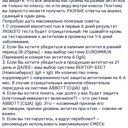
Вы видите, что все анализы настроены на разные антитела
не только по классу, но и по виду внутри класса. Поэтому
вы запросто можете получить РАЗНЫЕ ответы на анализ,
сданный в один день.
Попробую дать максимально полезные советы.
1. С огромной вероятностью в первые 6 дней результат
ЛЮБОГО теста будет отрицательный. Не сдавайте кровь
на тестирование к антителам в промежутке 1-6 дней
заболевания.
2. Если Вы хотите убедиться в наличии антител в ранний
период (8-21день) – ваш выбор система EUROIMMUN
(Германия) и конкретно антитела А (IgA).
3. Если Вы хотите убедиться в продукции антител на 21
день и ДАЛЕЕ– ваш выбор система ВЕКТОР-БЕСТ
(Новосибирск): IgA + IgG. Их количество очень
коррелирует с напряженностью защиты антителами на 4-6
мес. В случае отрицательных анализов обязательна
пересдача на системе ABBOTT (США): IgG.
4. Если вы хотите понять, как долго у вас будет защита
(клеточный иммунитет включился?) — это система
ABBOTT (США): IgG. Это – косвенный признак его
активации, причем уровень антител при этом – совсем не
важен.
5. Если вы тестируетесь, а вдруг переболел? —
рекомендую использовать максимальную СМЕСЬ