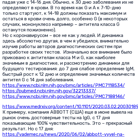
падая уже с 14-16 дня. Обычно, к 30 дню заболевания их не
определяют в крови. В то время как G и А к 7-10-дню
только стартуют, к 14-18 должны показать максимум и
остаться в крови очень долго, особенно G (в некоторых
случаях, мононуклеоз например – антитела класса G
останутся пожизненно).
Но с коронавирусом – все не как у людей. И динамика
здесь абсолютно другая, в чем я убедился, внимательно
изучив работы авторов диагностических систем при
разработке своих тестов. Изначально все внимание было
приковано к антителам класса М и G, как наиболее
значимым в диагностике, и рассмотрению динамики для
будущего тестирования: до 7 дня слабое определение IgM,
быстрый рост к 12 дню и определение значимых количеств
антител G с 14 дня заболевания.
https://www.ncbi.nlm.nih.gov/pmc/articles/PMC7118534/
https://pubmed.ncbi.nlm.nih.gov/32213337/
https://www.ncbi.nlm.nih.gov/pmc/articles/PMC7188146/
https://www.medrxiv.org/content/10.1101/2020.03.02.20030189v
К примеру, компания ABBOTT (США) еще в июне вывела на
рынок очень достоверные тесты на IgG, с 17 дня
показывающие 100% чувствительность. Это – прекрасный
результат. Но с 17 дня:
https://vademec.ru/news/2020/06/02/abbott-vyvel-na-