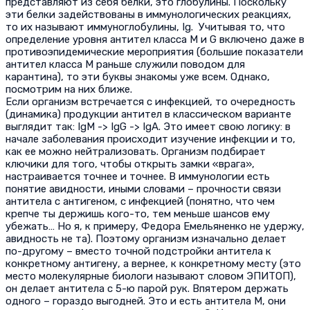
представляют из себя белки, это глобулины. Поскольку
эти белки задействованы в иммунологических реакциях,
то их называют иммуноглобулины, Ig. Учитывая то, что
определение уровня антител класса M и G включено даже в
противоэпидемические мероприятия (большие показатели
антител класса М раньше служили поводом для
карантина), то эти буквы знакомы уже всем. Однако,
посмотрим на них ближе.
Если организм встречается с инфекцией, то очередность
(динамика) продукции антител в классическом варианте
выглядит так: IgM -> IgG -> IgA. Это имеет свою логику: в
начале заболевания происходит изучение инфекции и то,
как ее можно нейтрализовать. Организм подбирает
ключики для того, чтобы открыть замки «врага»,
настраивается точнее и точнее. В иммунологии есть
понятие авидности, иными словами – прочности связи
антитела с антигеном, с инфекцией (понятно, что чем
крепче ты держишь кого-то, тем меньше шансов ему
убежать… Но я, к примеру, Федора Емельяненко не удержу,
авидность не та). Поэтому организм изначально делает
по-другому – вместо точной подстройки антитела к
конкретному антигену, а вернее, к конкретному месту (это
место молекулярные биологи называют словом ЭПИТОП),
он делает антитела с 5-ю парой рук. Впятером держать
одного – гораздо выгодней. Это и есть антитела М, они