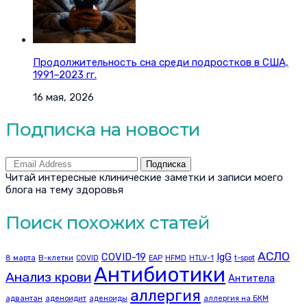
Продолжительность сна среди подростков в США,
1991–2023 гг.
16 мая, 2026
Подписка на новости
Подписка
Читай интересные клинические заметки и записи моего
блога на тему здоровья
Поиск похожих статей
АСЛО
COVID-19
IgG
8 марта
B-клетки
COVID
EAP
HFMD
HTLV-1
t-spot
Антибиотики
Анализ крови
Антитела
аллергия
адвантан
аденоидит
аденоиды
аллергия на БКМ