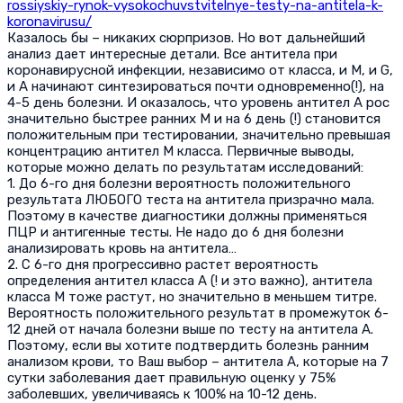
rossiyskiy-rynok-vysokochuvstvitelnye-testy-na-antitela-k-
koronavirusu/
Казалось бы – никаких сюрпризов. Но вот дальнейший
анализ дает интересные детали. Все антитела при
коронавирусной инфекции, независимо от класса, и М, и G,
и А начинают синтезироваться почти одновременно(!), на
4-5 день болезни. И оказалось, что уровень антител А рос
значительно быстрее ранних М и на 6 день (!) становится
положительным при тестировании, значительно превышая
концентрацию антител М класса. Первичные выводы,
которые можно делать по результатам исследований:
1. До 6-го дня болезни вероятность положительного
результата ЛЮБОГО теста на антитела призрачно мала.
Поэтому в качестве диагностики должны применяться
ПЦР и антигенные тесты. Не надо до 6 дня болезни
анализировать кровь на антитела…
2. С 6-го дня прогрессивно растет вероятность
определения антител класса А (! и это важно), антитела
класса М тоже растут, но значительно в меньшем титре.
Вероятность положительного результат в промежуток 6-
12 дней от начала болезни выше по тесту на антитела А.
Поэтому, если вы хотите подтвердить болезнь ранним
анализом крови, то Ваш выбор – антитела А, которые на 7
сутки заболевания дает правильную оценку у 75%
заболевших, увеличиваясь к 100% на 10-12 день.