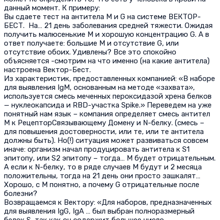
данный момент. К примеру:
Вы сдаете тест на антитела М и G на системе ВЕКТОР-
БЕСТ. На… 21 день заболевания средней тяжести. Ожидая
получить малюсенькие М и хорошую концентрацию G. А в
ответ получаете: большие М и отсутствие G, или
отсутствие обоих. Удивлены? Все это спокойно
объясняется -смотрим на что именно (на какие антитела)
настроена Вектор-Бест.
Из характеристик, предоставленных компанией: «В наборе
для выявления IgM, основанным на методе «захвата»,
используется смесь меченных пероксидазой хрена белков
— нуклеокапсида и RBD-участка Spike.» Переведем на уже
понятный нам язык – компания определяет смесь антител
М к РецепторСвязывающему Домену и N-белку. (смесь –
для повышения достоверности, или те, или те антитела
должны быть). Но(!) ситуация может развиваться совсем
иначе: организм начал продуцировать антитела к S1
эпитопу, или S2 эпитопу – тогда… М будет отрицательным.
А если к N-белку, то в ряде случаев М будут и 2 месяца
положительны, тогда на 21 день они просто зашкалят…
Хорошо, с М понятно, а почему G отрицательные после
болезни?
Возвращаемся к Вектору: «Для наборов, предназначенных
для выявления IgG, IgA … был выбран полноразмерный
белок S, так как он содержит большее число