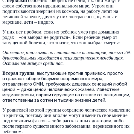
С
первыми
особенно говорить не о чем, т.к. они живут в
своем собственном иррациональном мире. Утром они
подпитываются энергией из космоса, на работу летят на
летающей тарелке, друзья у них экстрасенсы, щаманы и
марсиане, дети – индиго.
У них нет проблем, если их ребенок умер при домашних
родах – «он выбрал не родиться». Если ребенок умер от
запущенной болезни, это значит, что «он выбрал смерть».
Отметим, что согласно статистике психиатров, только 2%
душевнобольных находятся в психиатрических лечебницах.
Остальные живут среди нас.
Вторая группа
, выступающие против прививок, просто
отражают общее безумие современного мира,
отравленного СМИ, требующих дешевых сенсаций любой
ценой — даже ценой человеческих жизней. Известные
медиаперсоны, паразитирующие на отказе от вакцинации,
ответственны за сотни и тысячи жизней детей.
У родителей из этой группы сохранено логическое мышление
и критика, поэтому они вполне могут изменить свое мнение
под влиянием фактов – либо рассказанных доктором, либо
после первого существенного заболевания, перенесенного их
ребенком.