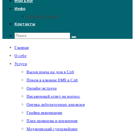
Мой Блог
Инфо
Вопросы/Ответы
Контакты
Главная
О себе
Услуги
Вызов врача на дом в Спб
Прием в клинике EMS в Спб
Онлайн-встреча
Письменный ответ на вопрос
Оценка лабораторных анализов
График вакцинации
План прикорма и кормления
Медицинский супервайзинг