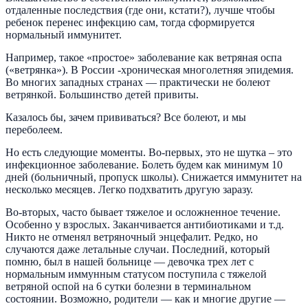
отдаленные последствия (где они, кстати?), лучше чтобы
ребенок перенес инфекцию сам, тогда сформируется
нормальный иммунитет.
Например, такое «простое» заболевание как ветряная оспа
(«ветрянка»). В России -хроническая многолетняя эпидемия.
Во многих западных странах — практически не болеют
ветрянкой. Большинство детей привиты.
Казалось бы, зачем прививаться? Все болеют, и мы
переболеем.
Но есть следующие моменты.
Во-первых, это не шутка – это
инфекционное заболевание. Болеть будем как минимум 10
дней (больничный, пропуск школы). Снижается иммунитет на
несколько месяцев. Легко подхватить другую заразу.
Во-вторых, часто бывает тяжелое и осложненное течение.
Особенно у взрослых. Заканчивается антибиотиками и т.д.
Никто не отменял ветряночный энцефалит. Редко, но
случаются даже летальные случаи. Последний, который
помню, был в нашей больнице — девочка трех лет с
нормальным иммунным статусом поступила с тяжелой
ветряной оспой на 6 сутки болезни в терминальном
состоянии. Возможно, родители — как и многие другие —