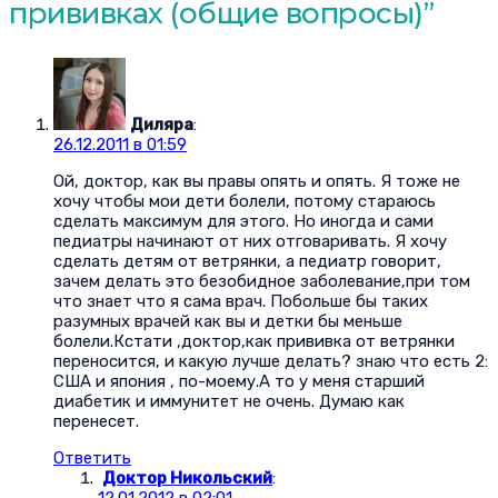
прививках (общие вопросы)
”
Диляра
:
26.12.2011 в 01:59
Ой, доктор, как вы правы опять и опять. Я тоже не
хочу чтобы мои дети болели, потому стараюсь
сделать максимум для этого. Но иногда и сами
педиатры начинают от них отговаривать. Я хочу
сделать детям от ветрянки, а педиатр говорит,
зачем делать это безобидное заболевание,при том
что знает что я сама врач. Побольше бы таких
разумных врачей как вы и детки бы меньше
болели.Кстати ,доктор,как прививка от ветрянки
переносится, и какую лучше делать? знаю что есть 2:
США и япония , по-моему.А то у меня старший
диабетик и иммунитет не очень. Думаю как
перенесет.
Ответить
Доктор Никольский
:
12.01.2012 в 02:01