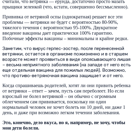
считали, что ветрянка — ерунда, достаточно просто мазать
прыщики зеленкой (что, кстати, совершенно бессмысленно).
Прививка от ветряной оспы (однократная) решает все эти
проблемы — ветрянки не будет с вероятностью 80-90%,
тяжелого течения с вероятностью 95-100%. Двукратное
введение вакцины дает практически 100% гарантию.
Побочные эффекты вакцины – минимальны и крайне редки.
Заметим, что вирус герпес-зостер, после перенесенной
ветрянки, остается в организме пожизненно и в старшем
возрасте может проявиться в виде опоясывающего лишая
– весьма неприятного заболевания (на западе от него есть
еще отдельная вакцина для пожилых людей). Возможно,
что противо-ветряночная вакцина защищает и от него.
Когда спрашиваешь родителей, хотят ли они привить ребенка
от ветрянки – ответ – зачем, пусть сам переболеет. Но если
взрослый не болел ветрянкой – он обычно с огромным
облегчением сам прививается, поскольку ни один
нормальный человек не хочет болеть ни 10 дней, ни даже 1
день, и даже при возможно легком течении заболевания.
Это, конечно, дело вкуса, но я, например, не хочу, чтобы
мои дети болели.