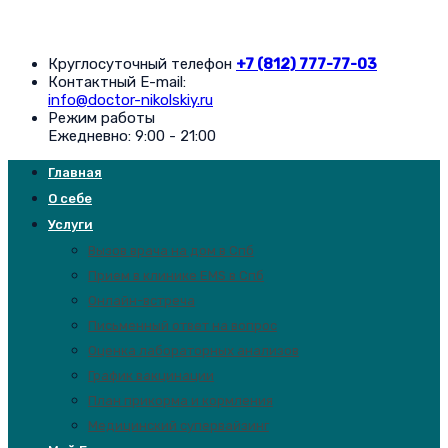
Круглосуточный телефон
+7 (812) 777-77-03
Контактный E-mail:
info@doctor-nikolskiy.ru
Режим работы
Ежедневно: 9:00 - 21:00
Главная
О себе
Услуги
Вызов врача на дом в Спб
Прием в клинике EMS в Спб
Онлайн-встреча
Письменный ответ на вопрос
Оценка лабораторных анализов
График вакцинации
План прикорма и кормления
Медицинский супервайзинг