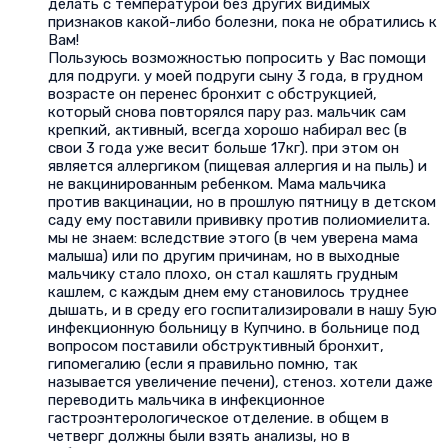
делать с температурой без других видимых
признаков какой-либо болезни, пока не обратились к
Вам!
Пользуюсь возможностью попросить у Вас помощи
для подруги. у моей подруги сыну 3 года, в грудном
возрасте он перенес бронхит с обструкцией,
который снова повторялся пару раз. мальчик сам
крепкий, активный, всегда хорошо набирал вес (в
свои 3 года уже весит больше 17кг). при этом он
является аллергиком (пищевая аллергия и на пыль) и
не вакцинированным ребенком. Мама мальчика
против вакцинации, но в прошлую пятницу в детском
саду ему поставили прививку против полиомиелита.
мы не знаем: вследствие этого (в чем уверена мама
малыша) или по другим причинам, но в выходные
мальчику стало плохо, он стал кашлять грудным
кашлем, с каждым днем ему становилось труднее
дышать, и в среду его госпитализировали в нашу 5ую
инфекционную больницу в Купчино. в больнице под
вопросом поставили обструктивный бронхит,
гипомегалию (если я правильно помню, так
называется увеличение печени), стеноз. хотели даже
переводить мальчика в инфекционное
гастроэнтерологическое отделение. в общем в
четверг должны были взять анализы, но в