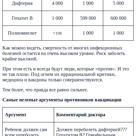
Дифтерия
4 000
1 000
5 000
Гепатит В
1 000
599 000
600 000
Полиомиелит
<
1 000
1 000
100
Как можно видеть, смертность от многих инфекционных
болезней остается на очень высоком уровне. Риск заболеть
крайне высокий.
При этом есть и всегда будут люди, которые «против». И это
не так плохо. Под огнем их иррациональной критики,
медицина и вакцины только совершенствуются.
Тем более, что правда все равно сильнее.
Самые нелепые аргументы противников вакцинации
Аргумент
Комментарий доктора
Ребенок должен сам
Должен переболеть дифтерией???
всем переболеть
Гепатитом В? Гемофильным