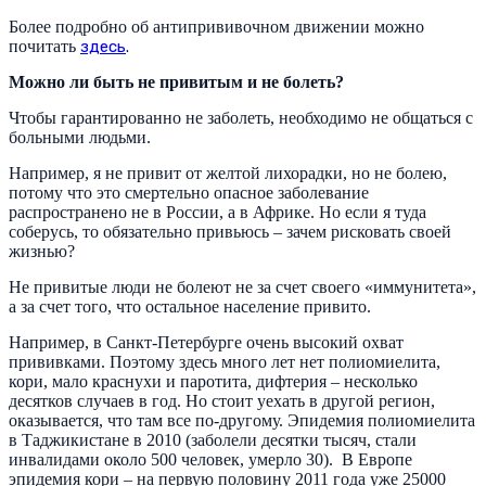
Более подробно об антипрививочном движении можно
почитать
здесь
.
Можно ли быть не привитым и не болеть?
Чтобы гарантированно не заболеть, необходимо не общаться с
больными людьми.
Например, я не привит от желтой лихорадки, но не болею,
потому что это смертельно опасное заболевание
распространено не в России, а в Африке. Но если я туда
соберусь, то обязательно привьюсь – зачем рисковать своей
жизнью?
Не привитые люди не болеют не за счет своего «иммунитета»,
а за счет того, что остальное население привито.
Например, в Санкт-Петербурге очень высокий охват
прививками. Поэтому здесь много лет нет полиомиелита,
кори, мало краснухи и паротита, дифтерия – несколько
десятков случаев в год. Но стоит уехать в другой регион,
оказывается, что там все по-другому. Эпидемия полиомиелита
в Таджикистане в 2010 (заболели десятки тысяч, стали
инвалидами около 500 человек, умерло 30). В Европе
эпидемия кори – на первую половину 2011 года уже 25000