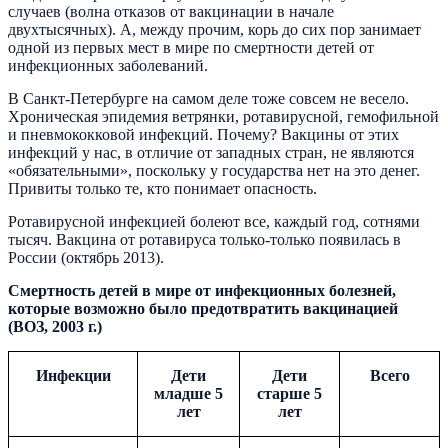
случаев (волна отказов от вакцинации в начале
двухтысячных). А, между прочим, корь до сих пор занимает
одной из первых мест в мире по смертности детей от
инфекционных заболеваний.
В Санкт-Петербурге на самом деле тоже совсем не весело.
Хроническая эпидемия ветрянки, ротавирусной, гемофильной
и пневмококковой инфекций. Почему? Вакцины от этих
инфекций у нас, в отличие от западных стран, не являются
«обязательными», поскольку у государства нет на это денег.
Привиты только те, кто понимает опасность.
Ротавирусной инфекцией болеют все, каждый год, сотнями
тысяч. Вакцина от ротавируса только-только появилась в
России (октябрь 2013).
Смертность детей в мире от инфекционных болезней,
которые возможно было предотвратить вакцинацией
(ВОЗ, 2003 г.)
Инфекции
Дети
Дети
Всего
младше 5
старше 5
лет
лет