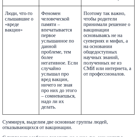
Люди, что-то
Феномен
Поэтому так важно,
слышавшие о
человеческой
чтобы родители
«вреде
памяти –
принимали решение о
вакцин»
впечатывается
вакцинации
первое
основываясь не на
услышанное по
суевериях и мифах, а
данной
на основании
проблеме, тем
общедоступных
более
научных знаний,
негативное. Если
полученных не из
случайно
СМИ или интернета, а
услышал про
от профессионалов.
вред вакцин,
ничего не зная
про них до этого
– сомневаешься,
надо ли их
делать.
Суммируя, выделим две основные группы людей,
отказывающихся от вакцинации.