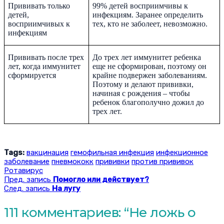
Прививать только
99% детей восприимчивы к
детей,
инфекциям. Заранее определить
восприимчивых к
тех, кто не заболеет, невозможно.
инфекциям
Прививать после трех
До трех лет иммунитет ребенка
лет, когда иммунитет
еще не сформирован, поэтому он
сформируется
крайне подвержен заболеваниям.
Поэтому и делают прививки,
начиная с рождения – чтобы
ребенок благополучно дожил до
трех лет.
Tags:
вакцинация
гемофильная инфекция
инфекционное
заболевание
пневмококк
прививки
против прививок
Ротавирус
Пред. запись
Помогло или действует?
След. запись
На лугу
111 комментариев: “
Не ложь о