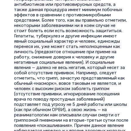
антибиотиков или противовирусных средств, а
также данная процедура имеет минимум побочных
эффектов в сравнении с противомикробными
средствами. Более того, как вы правильно отметили,
некоторыми заболеваниями ни в коем случае не
стоит болеть если есть возможность защититься.
Гепатиты, туберкулез и другие инфекции имеют
явный социальный характер и человек, единожды
перенеся их, уже может стать неполноценным как
личность (предвзятое отношение при приеме на
работу, снижение доверия к человеку и другие
негативные социальные явления). И социальные
явления — далеко не весь негатив, который несет за
собой отсутствие прививок. Например, следует
отметить, что грипп, зачастую представляемый как
обычный «насморк», вовсе таковым не является, и
человек с высоким риском заболеть гриппом
(отсутствие прививки, игнорирование посещения
врача по поводу простудных заболеваний)
подставляет под угрозу не 5 дней работы или школы
(как при обычном ОРВИ), а свою жизнь — на
реаниматологии нам описывали случаи смерти от
гриппозной пневмонии на вторые-третьи сутки после
появления «покашливания». Причем данное явление
наблюдается нередко и у вполне здоровых молодых