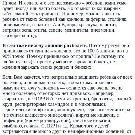
Ничем. И я знаю, что это невозможно – ребенок неминуемо
будет иногда или часто болеть. Но от многих кошмарных
заболеваний есть прививки. Например, можно защитить
ребенка от таких болезней как коклюш, дифтерия, столбняк,
полиомиелит, гепатиты А и В, корь, краснуха, паротит,
ветряная оспа, отиты, сепсис, менингиты, пневмонии,
гаймориты и т.д.
Я сам тоже не хочу лишний раз болеть.
Поэтому регулярно
прививаюсь от гриппа – конечно, это не 100% защита, но на
90% точно. Почему прививаюсь от гриппа? Не потому что
люблю уколы( – просто у меня нет времени болеть, нет
желания заражать своих родных и близких.
Если Вам кажется, что неправильно защищать ребенка от всех
болезней, и он должен болеть, чтобы стимулировался
иммунитет, хочу успокоить — останется еще очень, очень
много болезней, от которых нет прививок. Например,
скарлатина, все ОРВИ (не считая гриппа), бронхиты, ложный
круп, респираторные хламидиоз и и микоплазмоз,
герпетические инфекции, мононуклеоз, серозные менингиты
(не считая клещевого энцефалита), вирусные кишечные
инфекции (кроме ротавирусной), глистные инвазии,
лямблиоз, гепатит С, ВИЧ и т.д. Кроме того у детей
встречаются еще много других неинфекционных болезней, от