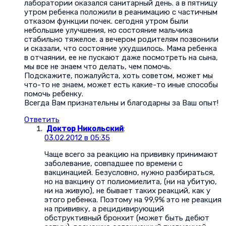
лаборатории оказался санитарный день. а в пятницу
утром ребенка положили в реанимацию с частичным
отказом функции почек. сегодня утром были
небольшие улучшения, но состояние мальчика
стабильно тяжелое. а вечером родителям позвонили
и сказали, что состояние ухудшилось. Мама ребенка
в отчаянии, ее не пускают даже посмотреть на сына,
мы все не знаем что делать, чем помочь.
Подскажите, пожалуйста, хоть советом, может мы
что-то не знаем, может есть какие-то иные способы
помочь ребенку.
Всегда Вам признательны и благодарны за Ваш опыт!
Ответить
Доктор Никольский
:
03.02.2012 в 05:35
Чаще всего за реакцию на прививку принимают
заболевание, совпадшее по времени с
вакцинацией. Безусловно, нужно разбираться,
но на вакцину от полиомиелита, (ни на убитую,
ни на живую), не бывает таких реакций, как у
этого ребенка. Поэтому на 99,9% это не реакция
на прививку, а рецидивирующий
обструктивный бронхит (может быть дебют