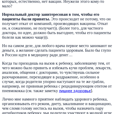
которых, естественно, нет вакцин. Неужели этого кому-то
мало?
Нормальный доктор заинтересован в том, чтобы его
пациенты были привиты.
Это происходит не потому, что он
получает откат от компаний, производящих вакцины. Откат
он, к сожалению, не получает)). (Более того, для частного
доктора, по идее, должно быть выгоднее, чтобы его пациенты
болели как можно чаще))).
Но на самом деле, для любого врача первое место занимают не
деньги, а желание сделать пациента здоровым. Было бы глупо
в России идти в медицину ради денег…
Когда ты приходишь на вызов к ребенку, заболевшему тем, от
чего можно было привить и избежать кучи проблем, лекарств,
анализов, общения с докторами, то чувствуешь сильное
разочарование, переходящее в раздражение, особенно в
случае, когда родители упорно наступают на те же грабли,
например, не прививая ребенка с рецидивирующим отитом от
пневмококка (см. также заметку
лишнее здоровье
).
Лично мне намного приятнее наблюдать здорового ребенка,
организовывать его режим, диету, закаливание и вакцинацию,
чем сломя голову нестись на вызов, чтобы назначить пару
антибиотиков ребенку, чьи родители участвуют в модной игре