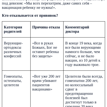
под девизом: «Мы всех перехитрим, даже самих себя –
вакцинация ребенку не нужна!».
Кто отказывается от прививок?
Категория
Причина отказа
Комментарий
родителей
доктора
Верующие-
«Все в руках
В конце 19 века, когда
ортодоксы
Божьих, Бог не
все были верующими
различных
оставит ребенка
намного больше, чем
конфессий
без защиты»
сейчас, и не было
вакцин, из 10 детей к
году выживало трое.
Гомеопаты,
«Вот уже 200 лет
Целители были всегда,
остеопаты,
врачи убивают
гомеопатии 200 лет,
целители
пациентов
но колоссальный
вакцинами»
сдвиг в
предотвращении
болезней был
достигнут только в
середине 20 века