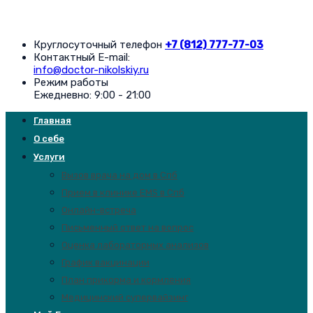
Круглосуточный телефон
+7 (812) 777-77-03
Контактный E-mail:
info@doctor-nikolskiy.ru
Режим работы
Ежедневно: 9:00 - 21:00
Главная
О себе
Услуги
Вызов врача на дом в Спб
Прием в клинике EMS в Спб
Онлайн-встреча
Письменный ответ на вопрос
Оценка лабораторных анализов
График вакцинации
План прикорма и кормления
Медицинский супервайзинг