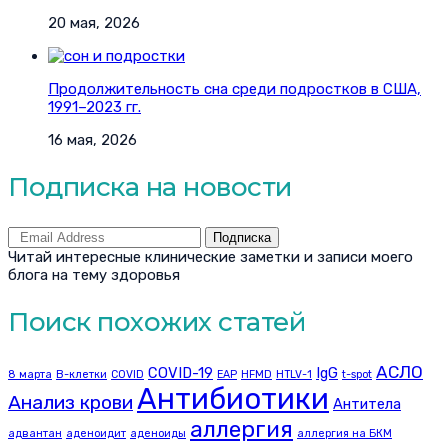
20 мая, 2026
Продолжительность сна среди подростков в США,
1991–2023 гг.
16 мая, 2026
Подписка на новости
Подписка
Читай интересные клинические заметки и записи моего
блога на тему здоровья
Поиск похожих статей
АСЛО
COVID-19
IgG
8 марта
B-клетки
COVID
EAP
HFMD
HTLV-1
t-spot
Антибиотики
Анализ крови
Антитела
аллергия
адвантан
аденоидит
аденоиды
аллергия на БКМ