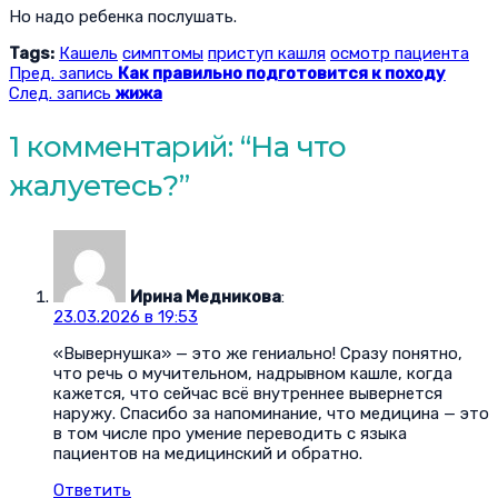
Но надо ребенка послушать.
Tags:
Кашель
симптомы
приступ кашля
осмотр пациента
Пред. запись
Как правильно подготовится к походу
След. запись
жижа
1 комментарий: “
На что
жалуетесь?
”
Ирина Медникова
:
23.03.2026 в 19:53
«Вывернушка» — это же гениально! Сразу понятно,
что речь о мучительном, надрывном кашле, когда
кажется, что сейчас всё внутреннее вывернется
наружу. Спасибо за напоминание, что медицина — это
в том числе про умение переводить с языка
пациентов на медицинский и обратно.
Ответить