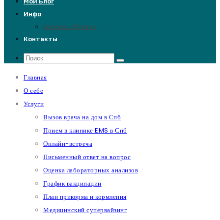
Мой Блог
Инфо
Вопросы/Ответы
Контакты
Главная
О себе
Услуги
Вызов врача на дом в Спб
Прием в клинике EMS в Спб
Онлайн-встреча
Письменный ответ на вопрос
Оценка лабораторных анализов
График вакцинации
План прикорма и кормления
Медицинский супервайзинг