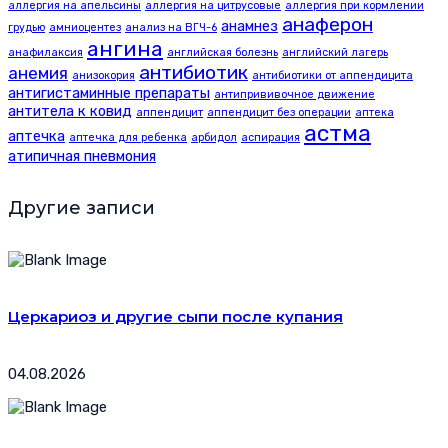
аллергия на апельсины
аллергия на цитрусовые
аллергия при кормлении
анаферон
анамнез
грудью
амниоцентез
анализ на ВГЧ-6
ангина
анафилаксия
английская болезнь
английский лагерь
антибиотик
анемия
анизокория
антибиотики от аппендицита
антигистаминные препараты
антипрививочное движение
антитела к ковид
аппендицит
аппендицит без операции
аптека
астма
аптечка
аптечка для ребенка
арбидол
аспирация
атипичная пневмония
Другие записи
Церкариоз и другие сыпи после купания
04.08.2026