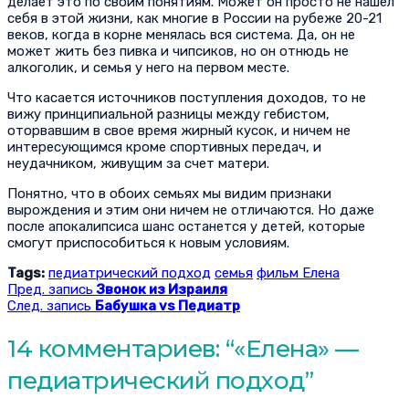
делает это по своим понятиям. Может он просто не нашел
себя в этой жизни, как многие в России на рубеже 20-21
веков, когда в корне менялась вся система. Да, он не
может жить без пивка и чипсиков, но он отнюдь не
алкоголик, и семья у него на первом месте.
Что касается источников поступления доходов, то не
вижу принципиальной разницы между гебистом,
оторвавшим в свое время жирный кусок, и ничем не
интересующимся кроме спортивных передач, и
неудачником, живущим за счет матери.
Понятно, что в обоих семьях мы видим признаки
вырождения и этим они ничем не отличаются. Но даже
после апокалипсиса шанс останется у детей, которые
смогут приспособиться к новым условиям.
Tags:
педиатрический подход
семья
фильм Елена
Пред. запись
Звонок из Израиля
След. запись
Бабушка vs Педиатр
14 комментариев: “
«Елена» —
педиатрический подход
”