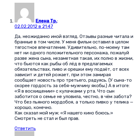
Елена Тр.
:
02.02.2012 в 21:47
Да, неожиданно иной взгляд. Отзывы разные читала и
бранные в том числе. У меня фильм оставил в целом
тягостное впечатление. Удивительно, по-моему там
нет ни одного положительного персонажа, пожалуй
разве жена сына, незаметная такая, их полно в жизни,
что бьются как рыбы об лёд в предлагаемых
обязательствах, пиво и орешки ему подаёт, от всех
зависит и детей рожает, при этом замирая
сообщает новость про третьего, радуясь. (У сына-то
скорее гордость за себя-мужчину якобы.) А в итоге:
«Я в восхищении» с кулачками у рта. Что сын
заботится о семье не уловила, честно, в чём забота?
Что без пьяного мордобоя, а только пивко у телика —
хорошо, конечно.
Как сказал мой муж: «Я нашего кино боюсь.»
Смотреть не стал и был прав.
Ответить