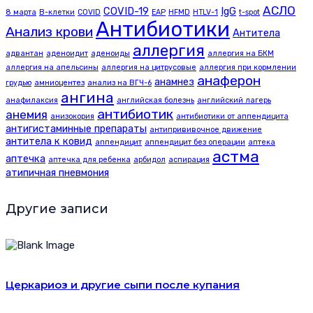
АСЛО
COVID-19
IgG
8 марта
B-клетки
COVID
EAP
HFMD
HTLV-1
t-spot
Антибиотики
Анализ крови
Антитела
аллергия
адвантан
аденоидит
аденоиды
аллергия на БКМ
аллергия на апельсины
аллергия на цитрусовые
аллергия при кормлении
анаферон
анамнез
грудью
амниоцентез
анализ на ВГЧ-6
ангина
анафилаксия
английская болезнь
английский лагерь
антибиотик
анемия
анизокория
антибиотики от аппендицита
антигистаминные препараты
антипрививочное движение
антитела к ковид
аппендицит
аппендицит без операции
аптека
астма
аптечка
аптечка для ребенка
арбидол
аспирация
атипичная пневмония
Другие записи
Церкариоз и другие сыпи после купания