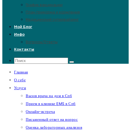
График вакцинации
План прикорма и кормления
Медицинский супервайзинг
Мой Блог
Инфо
Вопросы/Ответы
Контакты
Главная
О себе
Услуги
Вызов врача на дом в Спб
Прием в клинике EMS в Спб
Онлайн-встреча
Письменный ответ на вопрос
Оценка лабораторных анализов