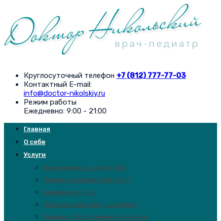
Круглосуточный телефон
+7 (812) 777-77-03
Контактный E-mail:
info@doctor-nikolskiy.ru
Режим работы
Ежедневно: 9:00 - 21:00
Главная
О себе
Услуги
Вызов врача на дом в Спб
Прием в клинике EMS в Спб
Онлайн-встреча
Письменный ответ на вопрос
Оценка лабораторных анализов