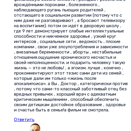
врождёнными пороками , болезненного ,
наблюдающего ругань пьющих родителей ,
отстающего в социальном развитии (потому что с
ним даже не разговаривают , а бросают телевизору
на воспитание). потом он идёт в дворовую школу ,
где 9 лет демонстрирует слабые интеллектуальные
способности и никчемное здоровье , узкий круг
интересов , социальные сети , ведомость , плохие
компании , свои уже злоупотребления и зависимости
, внезапные беременности , аборты , нестабильные
отношения.ощущение хронического несчастья и
своей неполноценности. и подарить человеку такую
жизнь — это не любовь! , а эгоизм. лучше , конечно ,
прокомментируют этот тезис сами дети из семей ,
которые дали им только «жизнь после
апокалипсиса». а Вы , Доктор , категорически против
, потому что сами-то классный заботливый отец без
вредных привычек , хороший врач с адекватным
критическим мышлением , способный обеспечить
своим детишкам достойное образование , здоровье
и счастье быть в семье!а фильм не смотрела.
Ответить