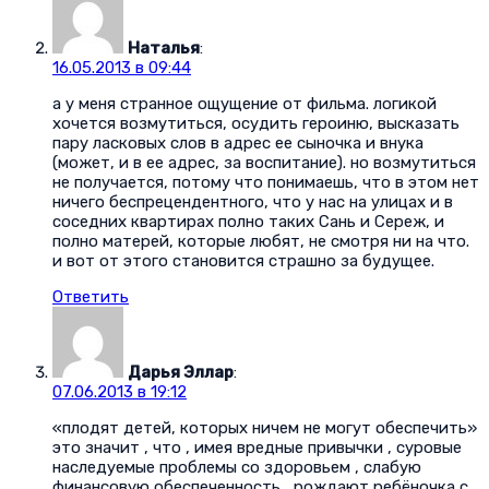
Наталья
:
16.05.2013 в 09:44
а у меня странное ощущение от фильма. логикой
хочется возмутиться, осудить героиню, высказать
пару ласковых слов в адрес ее сыночка и внука
(может, и в ее адрес, за воспитание). но возмутиться
не получается, потому что понимаешь, что в этом нет
ничего беспрецендентного, что у нас на улицах и в
соседних квартирах полно таких Сань и Сереж, и
полно матерей, которые любят, не смотря ни на что.
и вот от этого становится страшно за будущее.
Ответить
Дарья Эллар
:
07.06.2013 в 19:12
«плодят детей, которых ничем не могут обеспечить»
это значит , что , имея вредные привычки , суровые
наследуемые проблемы со здоровьем , слабую
финансовую обеспеченность , рождают ребёночка с