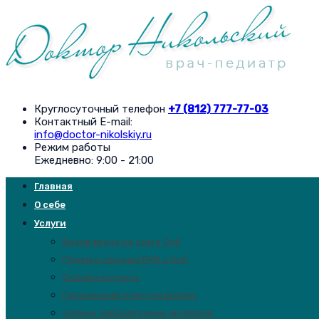
Круглосуточный телефон
+7 (812) 777-77-03
Контактный E-mail:
info@doctor-nikolskiy.ru
Режим работы
Ежедневно: 9:00 - 21:00
Главная
О себе
Услуги
Вызов врача на дом в Спб
Прием в клинике EMS в Спб
Онлайн-встреча
Письменный ответ на вопрос
Оценка лабораторных анализов