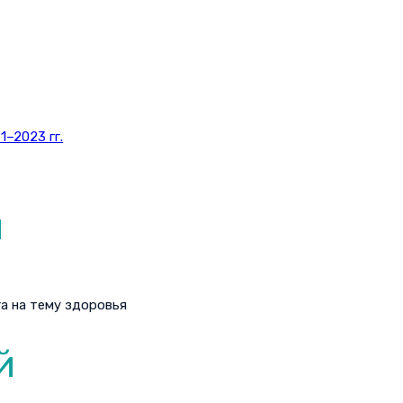
–2023 гг.
и
а на тему здоровья
й