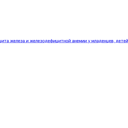
цита железа и железодефицитной анемии у младенцев, детей