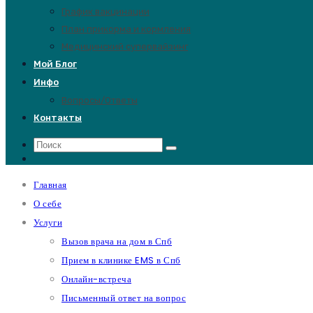
График вакцинации
План прикорма и кормления
Медицинский супервайзинг
Мой Блог
Инфо
Вопросы/Ответы
Контакты
Главная
О себе
Услуги
Вызов врача на дом в Спб
Прием в клинике EMS в Спб
Онлайн-встреча
Письменный ответ на вопрос