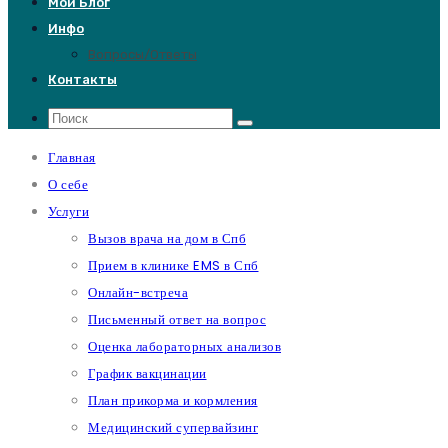
Мой Блог
Инфо
Вопросы/Ответы
Контакты
Главная
О себе
Услуги
Вызов врача на дом в Спб
Прием в клинике EMS в Спб
Онлайн-встреча
Письменный ответ на вопрос
Оценка лабораторных анализов
График вакцинации
План прикорма и кормления
Медицинский супервайзинг