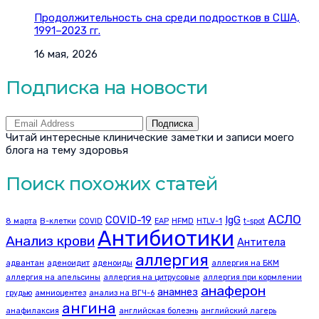
Продолжительность сна среди подростков в США,
1991–2023 гг.
16 мая, 2026
Подписка на новости
Подписка
Читай интересные клинические заметки и записи моего
блога на тему здоровья
Поиск похожих статей
АСЛО
COVID-19
IgG
8 марта
B-клетки
COVID
EAP
HFMD
HTLV-1
t-spot
Антибиотики
Анализ крови
Антитела
аллергия
адвантан
аденоидит
аденоиды
аллергия на БКМ
аллергия на апельсины
аллергия на цитрусовые
аллергия при кормлении
анаферон
анамнез
грудью
амниоцентез
анализ на ВГЧ-6
ангина
анафилаксия
английская болезнь
английский лагерь