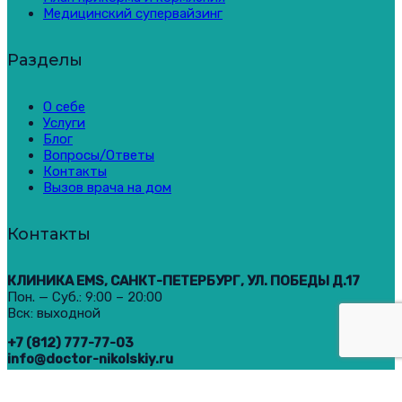
Медицинский супервайзинг
Разделы
О себе
Услуги
Блог
Вопросы/Ответы
Контакты
Вызов врача на дом
Контакты
КЛИНИКА EMS, САНКТ-ПЕТЕРБУРГ, УЛ. ПОБЕДЫ Д.17
Пон. — Суб.: 9:00 – 20:00
Вск: выходной
+7 (812) 777-77-03
info@doctor-nikolskiy.ru
2025 © Врач-педиатр, доктор Никольский