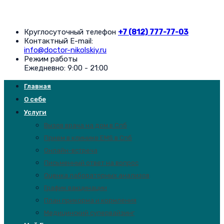
Круглосуточный телефон
+7 (812) 777-77-03
Контактный E-mail:
info@doctor-nikolskiy.ru
Режим работы
Ежедневно: 9:00 - 21:00
Главная
О себе
Услуги
Вызов врача на дом в Спб
Прием в клинике EMS в Спб
Онлайн-встреча
Письменный ответ на вопрос
Оценка лабораторных анализов
График вакцинации
План прикорма и кормления
Медицинский супервайзинг