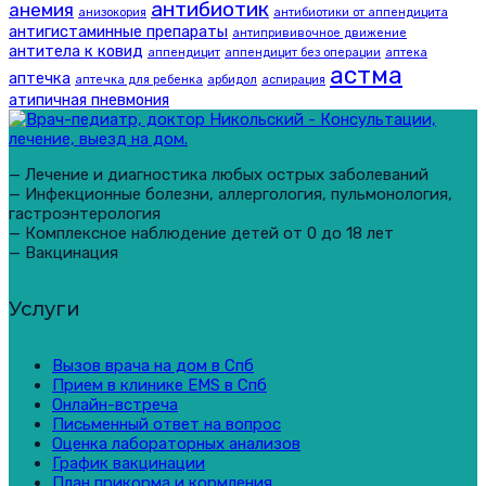
антибиотик
анемия
анизокория
антибиотики от аппендицита
антигистаминные препараты
антипрививочное движение
антитела к ковид
аппендицит
аппендицит без операции
аптека
астма
аптечка
аптечка для ребенка
арбидол
аспирация
атипичная пневмония
— Лечение и диагностика любых острых заболеваний
— Инфекционные болезни, аллергология, пульмонология,
гастроэнтерология
— Комплексное наблюдение детей от 0 до 18 лет
— Вакцинация
Услуги
Вызов врача на дом в Спб
Прием в клинике EMS в Спб
Онлайн-встреча
Письменный ответ на вопрос
Оценка лабораторных анализов
График вакцинации
План прикорма и кормления