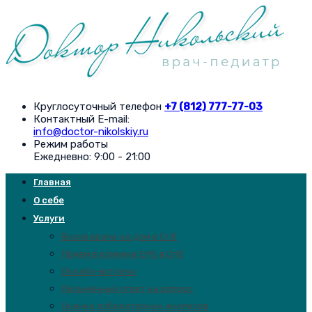
Круглосуточный телефон
+7 (812) 777-77-03
Контактный E-mail:
info@doctor-nikolskiy.ru
Режим работы
Ежедневно: 9:00 - 21:00
Главная
О себе
Услуги
Вызов врача на дом в Спб
Прием в клинике EMS в Спб
Онлайн-встреча
Письменный ответ на вопрос
Оценка лабораторных анализов