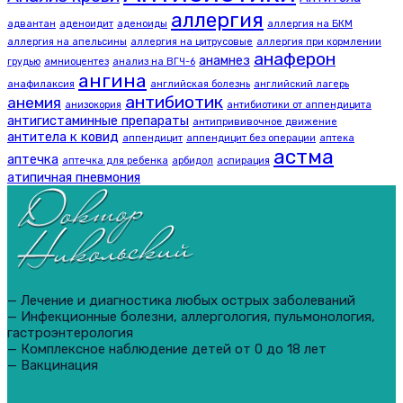
аллергия
адвантан
аденоидит
аденоиды
аллергия на БКМ
аллергия на апельсины
аллергия на цитрусовые
аллергия при кормлении
анаферон
анамнез
грудью
амниоцентез
анализ на ВГЧ-6
ангина
анафилаксия
английская болезнь
английский лагерь
антибиотик
анемия
анизокория
антибиотики от аппендицита
антигистаминные препараты
антипрививочное движение
антитела к ковид
аппендицит
аппендицит без операции
аптека
астма
аптечка
аптечка для ребенка
арбидол
аспирация
атипичная пневмония
— Лечение и диагностика любых острых заболеваний
— Инфекционные болезни, аллергология, пульмонология,
гастроэнтерология
— Комплексное наблюдение детей от 0 до 18 лет
— Вакцинация