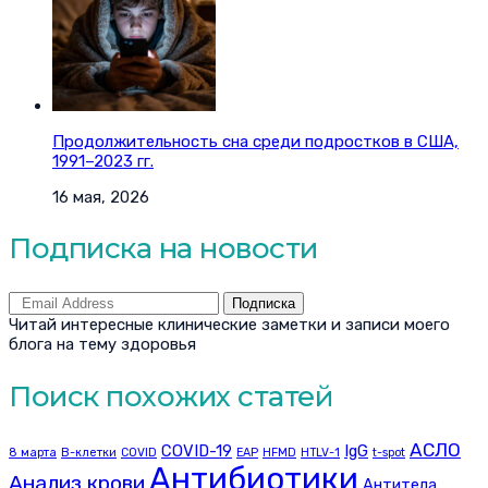
Продолжительность сна среди подростков в США,
1991–2023 гг.
16 мая, 2026
Подписка на новости
Подписка
Читай интересные клинические заметки и записи моего
блога на тему здоровья
Поиск похожих статей
АСЛО
COVID-19
IgG
8 марта
B-клетки
COVID
EAP
HFMD
HTLV-1
t-spot
Антибиотики
Анализ крови
Антитела