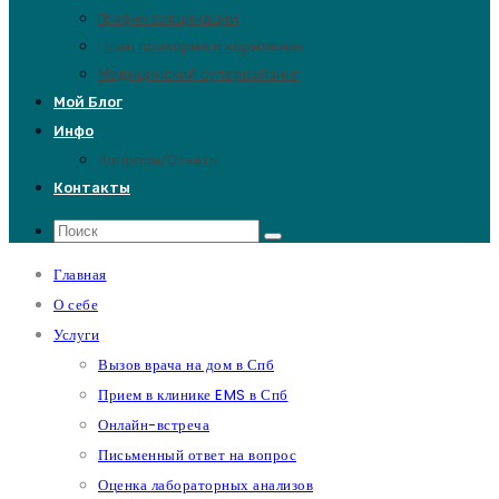
График вакцинации
План прикорма и кормления
Медицинский супервайзинг
Мой Блог
Инфо
Вопросы/Ответы
Контакты
Главная
О себе
Услуги
Вызов врача на дом в Спб
Прием в клинике EMS в Спб
Онлайн-встреча
Письменный ответ на вопрос
Оценка лабораторных анализов