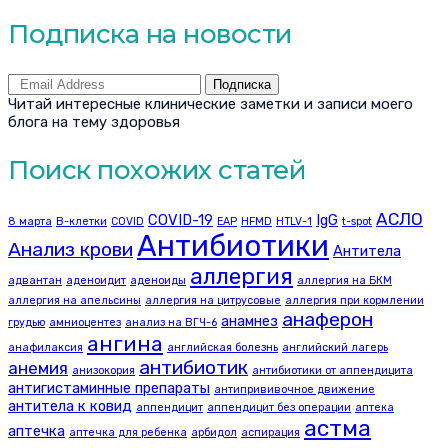
Подписка на новости
Подписка
Читай интересные клинические заметки и записи моего
блога на тему здоровья
Поиск похожих статей
АСЛО
COVID-19
IgG
8 марта
B-клетки
COVID
EAP
HFMD
HTLV-1
t-spot
Антибиотики
Анализ крови
Антитела
аллергия
адвантан
аденоидит
аденоиды
аллергия на БКМ
аллергия на апельсины
аллергия на цитрусовые
аллергия при кормлении
анаферон
анамнез
грудью
амниоцентез
анализ на ВГЧ-6
ангина
анафилаксия
английская болезнь
английский лагерь
антибиотик
анемия
анизокория
антибиотики от аппендицита
антигистаминные препараты
антипрививочное движение
антитела к ковид
аппендицит
аппендицит без операции
аптека
астма
аптечка
аптечка для ребенка
арбидол
аспирация