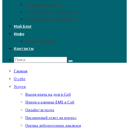
График вакцинации
План прикорма и кормления
Медицинский супервайзинг
Мой Блог
Инфо
Вопросы/Ответы
Контакты
Главная
О себе
Услуги
Вызов врача на дом в Спб
Прием в клинике EMS в Спб
Онлайн-встреча
Письменный ответ на вопрос
Оценка лабораторных анализов