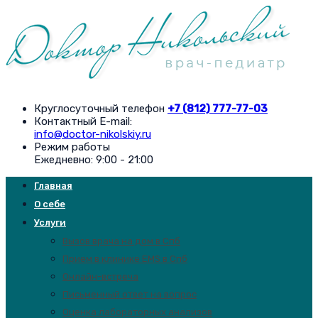
Круглосуточный телефон
+7 (812) 777-77-03
Контактный E-mail:
info@doctor-nikolskiy.ru
Режим работы
Ежедневно: 9:00 - 21:00
Главная
О себе
Услуги
Вызов врача на дом в Спб
Прием в клинике EMS в Спб
Онлайн-встреча
Письменный ответ на вопрос
Оценка лабораторных анализов