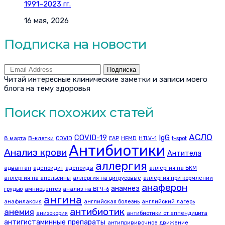
1991–2023 гг.
16 мая, 2026
Подписка на новости
Подписка
Читай интересные клинические заметки и записи моего
блога на тему здоровья
Поиск похожих статей
АСЛО
COVID-19
IgG
8 марта
B-клетки
COVID
EAP
HFMD
HTLV-1
t-spot
Антибиотики
Анализ крови
Антитела
аллергия
адвантан
аденоидит
аденоиды
аллергия на БКМ
аллергия на апельсины
аллергия на цитрусовые
аллергия при кормлении
анаферон
анамнез
грудью
амниоцентез
анализ на ВГЧ-6
ангина
анафилаксия
английская болезнь
английский лагерь
антибиотик
анемия
анизокория
антибиотики от аппендицита
антигистаминные препараты
антипрививочное движение