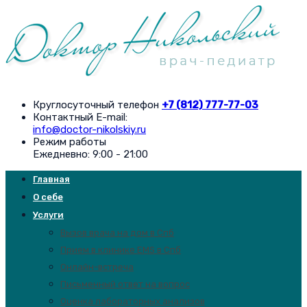
Круглосуточный телефон
+7 (812) 777-77-03
Контактный E-mail:
info@doctor-nikolskiy.ru
Режим работы
Ежедневно: 9:00 - 21:00
Главная
О себе
Услуги
Вызов врача на дом в Спб
Прием в клинике EMS в Спб
Онлайн-встреча
Письменный ответ на вопрос
Оценка лабораторных анализов