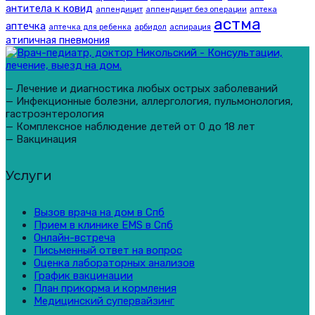
антитела к ковид
аппендицит
аппендицит без операции
аптека
астма
аптечка
аптечка для ребенка
арбидол
аспирация
атипичная пневмония
— Лечение и диагностика любых острых заболеваний
— Инфекционные болезни, аллергология, пульмонология,
гастроэнтерология
— Комплексное наблюдение детей от 0 до 18 лет
— Вакцинация
Услуги
Вызов врача на дом в Спб
Прием в клинике EMS в Спб
Онлайн-встреча
Письменный ответ на вопрос
Оценка лабораторных анализов
График вакцинации
План прикорма и кормления
Медицинский супервайзинг