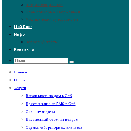
График вакцинации
План прикорма и кормления
Медицинский супервайзинг
Мой Блог
Инфо
Вопросы/Ответы
Контакты
Главная
О себе
Услуги
Вызов врача на дом в Спб
Прием в клинике EMS в Спб
Онлайн-встреча
Письменный ответ на вопрос
Оценка лабораторных анализов