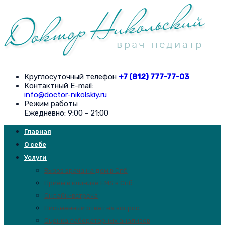
Круглосуточный телефон
+7 (812) 777-77-03
Контактный E-mail:
info@doctor-nikolskiy.ru
Режим работы
Ежедневно: 9:00 - 21:00
Главная
О себе
Услуги
Вызов врача на дом в Спб
Прием в клинике EMS в Спб
Онлайн-встреча
Письменный ответ на вопрос
Оценка лабораторных анализов