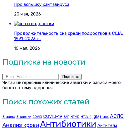
Про вспышку хантавируса
20 мая, 2026
Продолжительность сна среди подростков в США,
1991–2023 гг.
16 мая, 2026
Подписка на новости
Подписка
Читай интересные клинические заметки и записи моего
блога на тему здоровья
Поиск похожих статей
АСЛО
COVID-19
IgG
8 марта
B-клетки
COVID
EAP
HFMD
HTLV-1
t-spot
Антибиотики
Анализ крови
Антитела