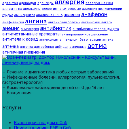
аллергия
адвантан
аденоидит
аденоиды
аллергия на БКМ
аллергия на апельсины
аллергия на цитрусовые
аллергия при кормлении
анаферон
анамнез
грудью
амниоцентез
анализ на ВГЧ-6
ангина
анафилаксия
английская болезнь
английский лагерь
антибиотик
анемия
анизокория
антибиотики от аппендицита
антигистаминные препараты
антипрививочное движение
антитела к ковид
аппендицит
аппендицит без операции
аптека
астма
аптечка
аптечка для ребенка
арбидол
аспирация
атипичная пневмония
— Лечение и диагностика любых острых заболеваний
— Инфекционные болезни, аллергология, пульмонология,
гастроэнтерология
— Комплексное наблюдение детей от 0 до 18 лет
— Вакцинация
Услуги
Вызов врача на дом в Спб
Прием в клинике EMS в Спб