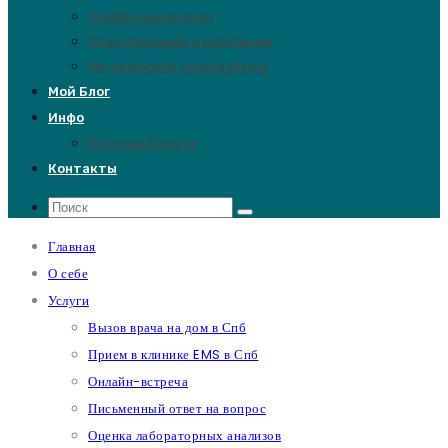
График вакцинации
План прикорма и кормления
Медицинский супервайзинг
Мой Блог
Инфо
Вопросы/Ответы
Контакты
Главная
О себе
Услуги
Вызов врача на дом в Спб
Прием в клинике EMS в Спб
Онлайн-встреча
Письменный ответ на вопрос
Оценка лабораторных анализов