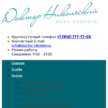
Круглосуточный телефон
+7 (812) 777-77-03
Контактный E-mail:
info@doctor-nikolskiy.ru
Режим работы
Ежедневно: 9:00 - 21:00
Главная
О себе
Услуги
Вызов врача на дом в Спб
Прием в клинике EMS в Спб
Онлайн-встреча
Письменный ответ на вопрос
Оценка лабораторных анализов