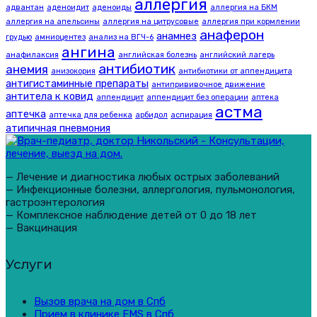
аллергия
адвантан
аденоидит
аденоиды
аллергия на БКМ
аллергия на апельсины
аллергия на цитрусовые
аллергия при кормлении
анаферон
анамнез
грудью
амниоцентез
анализ на ВГЧ-6
ангина
анафилаксия
английская болезнь
английский лагерь
антибиотик
анемия
анизокория
антибиотики от аппендицита
антигистаминные препараты
антипрививочное движение
антитела к ковид
аппендицит
аппендицит без операции
аптека
астма
аптечка
аптечка для ребенка
арбидол
аспирация
атипичная пневмония
— Лечение и диагностика любых острых заболеваний
— Инфекционные болезни, аллергология, пульмонология,
гастроэнтерология
— Комплексное наблюдение детей от 0 до 18 лет
— Вакцинация
Услуги
Вызов врача на дом в Спб
Прием в клинике EMS в Спб