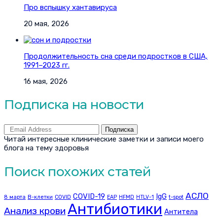
Про вспышку хантавируса
20 мая, 2026
Продолжительность сна среди подростков в США,
1991–2023 гг.
16 мая, 2026
Подписка на новости
Подписка
Читай интересные клинические заметки и записи моего
блога на тему здоровья
Поиск похожих статей
АСЛО
COVID-19
IgG
8 марта
B-клетки
COVID
EAP
HFMD
HTLV-1
t-spot
Антибиотики
Анализ крови
Антитела