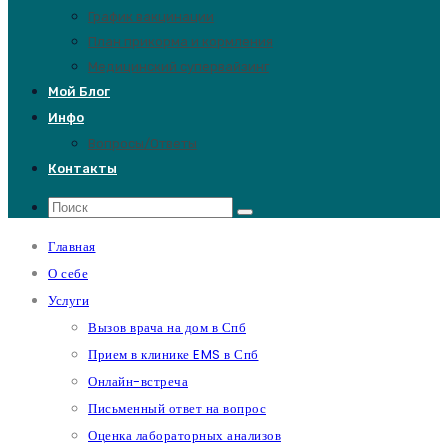
График вакцинации
План прикорма и кормления
Медицинский супервайзинг
Мой Блог
Инфо
Вопросы/Ответы
Контакты
Главная
О себе
Услуги
Вызов врача на дом в Спб
Прием в клинике EMS в Спб
Онлайн-встреча
Письменный ответ на вопрос
Оценка лабораторных анализов