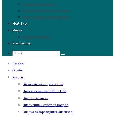
График вакцинации
План прикорма и кормления
Медицинский супервайзинг
Мой Блог
Инфо
Вопросы/Ответы
Контакты
Главная
О себе
Услуги
Вызов врача на дом в Спб
Прием в клинике EMS в Спб
Онлайн-встреча
Письменный ответ на вопрос
Оценка лабораторных анализов