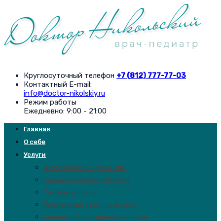
Круглосуточный телефон
+7 (812) 777-77-03
Контактный E-mail:
info@doctor-nikolskiy.ru
Режим работы
Ежедневно: 9:00 - 21:00
Главная
О себе
Услуги
Вызов врача на дом в Спб
Прием в клинике EMS в Спб
Онлайн-встреча
Письменный ответ на вопрос
Оценка лабораторных анализов