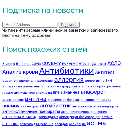
Подписка на новости
Подписка
Читай интересные клинические заметки и записи моего
блога на тему здоровья
Поиск похожих статей
АСЛО
COVID-19
IgG
8 марта
B-клетки
COVID
EAP
HFMD
HTLV-1
t-spot
Антибиотики
Анализ крови
Антитела
аллергия
адвантан
аденоидит
аденоиды
аллергия на БКМ
аллергия на апельсины
аллергия на цитрусовые
аллергия при кормлении
анаферон
анамнез
грудью
амниоцентез
анализ на ВГЧ-6
ангина
анафилаксия
английская болезнь
английский лагерь
антибиотик
анемия
анизокория
антибиотики от аппендицита
антигистаминные препараты
антипрививочное движение
антитела к ковид
аппендицит
аппендицит без операции
аптека
астма
аптечка
аптечка для ребенка
арбидол
аспирация