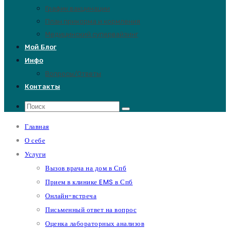
График вакцинации
План прикорма и кормления
Медицинский супервайзинг
Мой Блог
Инфо
Вопросы/Ответы
Контакты
Главная
О себе
Услуги
Вызов врача на дом в Спб
Прием в клинике EMS в Спб
Онлайн-встреча
Письменный ответ на вопрос
Оценка лабораторных анализов