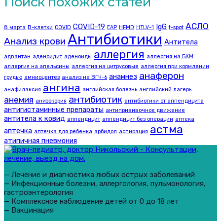
Поиск похожих статей
АСЛО
COVID-19
IgG
8 марта
B-клетки
COVID
EAP
HFMD
HTLV-1
t-spot
Антибиотики
Анализ крови
Антитела
аллергия
адвантан
аденоидит
аденоиды
аллергия на БКМ
аллергия на апельсины
аллергия на цитрусовые
аллергия при кормлении
анаферон
анамнез
грудью
амниоцентез
анализ на ВГЧ-6
ангина
анафилаксия
английская болезнь
английский лагерь
антибиотик
анемия
анизокория
антибиотики от аппендицита
антигистаминные препараты
антипрививочное движение
антитела к ковид
аппендицит
аппендицит без операции
аптека
астма
аптечка
аптечка для ребенка
арбидол
аспирация
атипичная пневмония
— Лечение и диагностика любых острых заболеваний
— Инфекционные болезни, аллергология, пульмонология,
гастроэнтерология
— Комплексное наблюдение детей от 0 до 18 лет
— Вакцинация