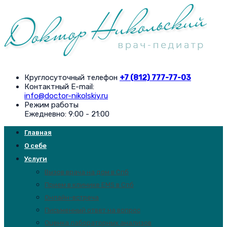
Круглосуточный телефон
+7 (812) 777-77-03
Контактный E-mail:
info@doctor-nikolskiy.ru
Режим работы
Ежедневно: 9:00 - 21:00
Главная
О себе
Услуги
Вызов врача на дом в Спб
Прием в клинике EMS в Спб
Онлайн-встреча
Письменный ответ на вопрос
Оценка лабораторных анализов