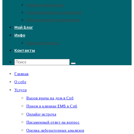
График вакцинации
План прикорма и кормления
Медицинский супервайзинг
Мой Блог
Инфо
Вопросы/Ответы
Контакты
Главная
О себе
Услуги
Вызов врача на дом в Спб
Прием в клинике EMS в Спб
Онлайн-встреча
Письменный ответ на вопрос
Оценка лабораторных анализов