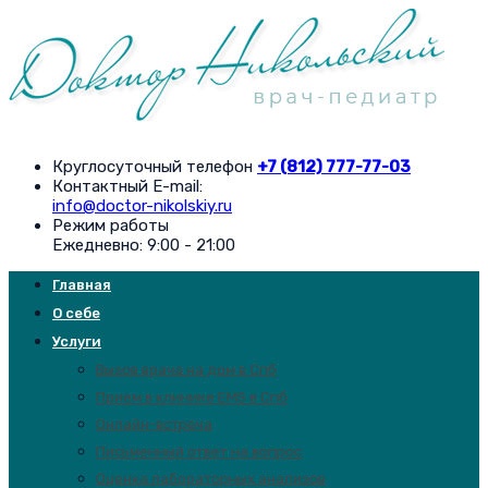
Круглосуточный телефон
+7 (812) 777-77-03
Контактный E-mail:
info@doctor-nikolskiy.ru
Режим работы
Ежедневно: 9:00 - 21:00
Главная
О себе
Услуги
Вызов врача на дом в Спб
Прием в клинике EMS в Спб
Онлайн-встреча
Письменный ответ на вопрос
Оценка лабораторных анализов