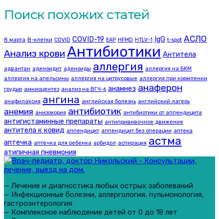
Поиск похожих статей
АСЛО
COVID-19
IgG
8 марта
B-клетки
COVID
EAP
HFMD
HTLV-1
t-spot
Антибиотики
Анализ крови
Антитела
аллергия
адвантан
аденоидит
аденоиды
аллергия на БКМ
аллергия на апельсины
аллергия на цитрусовые
аллергия при кормлении
анаферон
анамнез
грудью
амниоцентез
анализ на ВГЧ-6
ангина
анафилаксия
английская болезнь
английский лагерь
антибиотик
анемия
анизокория
антибиотики от аппендицита
антигистаминные препараты
антипрививочное движение
антитела к ковид
аппендицит
аппендицит без операции
аптека
астма
аптечка
аптечка для ребенка
арбидол
аспирация
атипичная пневмония
— Лечение и диагностика любых острых заболеваний
— Инфекционные болезни, аллергология, пульмонология,
гастроэнтерология
— Комплексное наблюдение детей от 0 до 18 лет