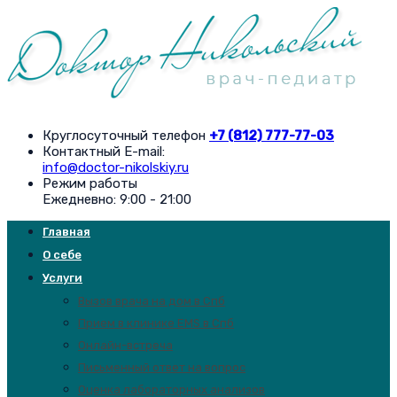
Круглосуточный телефон
+7 (812) 777-77-03
Контактный E-mail:
info@doctor-nikolskiy.ru
Режим работы
Ежедневно: 9:00 - 21:00
Главная
О себе
Услуги
Вызов врача на дом в Спб
Прием в клинике EMS в Спб
Онлайн-встреча
Письменный ответ на вопрос
Оценка лабораторных анализов