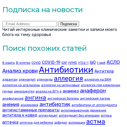
Подписка на новости
Подписка
Читай интересные клинические заметки и записи моего
блога на тему здоровья
Поиск похожих статей
АСЛО
COVID-19
IgG
8 марта
B-клетки
COVID
EAP
HFMD
HTLV-1
t-spot
Антибиотики
Анализ крови
Антитела
аллергия
адвантан
аденоидит
аденоиды
аллергия на БКМ
аллергия на апельсины
аллергия на цитрусовые
аллергия при кормлении
анаферон
анамнез
грудью
амниоцентез
анализ на ВГЧ-6
ангина
анафилаксия
английская болезнь
английский лагерь
антибиотик
анемия
анизокория
антибиотики от аппендицита
антигистаминные препараты
антипрививочное движение
антитела к ковид
аппендицит
аппендицит без операции
аптека
астма
аптечка
аптечка для ребенка
арбидол
аспирация