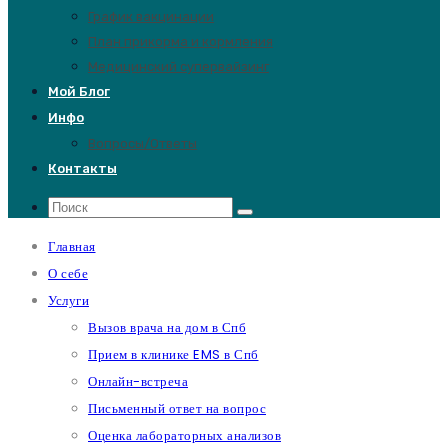
График вакцинации
План прикорма и кормления
Медицинский супервайзинг
Мой Блог
Инфо
Вопросы/Ответы
Контакты
Главная
О себе
Услуги
Вызов врача на дом в Спб
Прием в клинике EMS в Спб
Онлайн-встреча
Письменный ответ на вопрос
Оценка лабораторных анализов