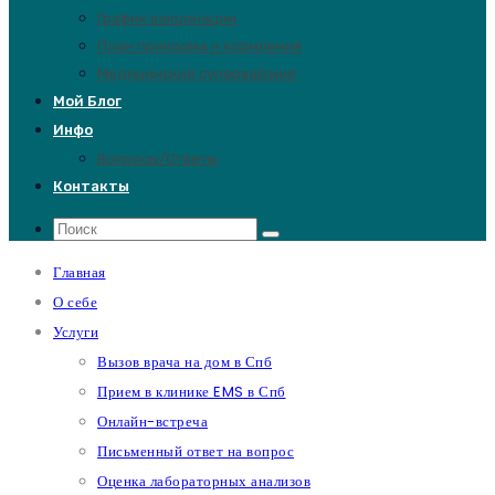
График вакцинации
План прикорма и кормления
Медицинский супервайзинг
Мой Блог
Инфо
Вопросы/Ответы
Контакты
Главная
О себе
Услуги
Вызов врача на дом в Спб
Прием в клинике EMS в Спб
Онлайн-встреча
Письменный ответ на вопрос
Оценка лабораторных анализов