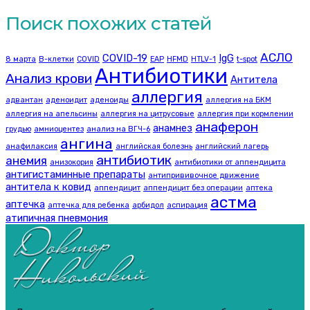
Поиск похожих статей
АСЛО
COVID-19
IgG
8 марта
B-клетки
COVID
EAP
HFMD
HTLV-1
t-spot
Антибиотики
Анализ крови
Антитела
аллергия
адвантан
аденоидит
аденоиды
аллергия на БКМ
аллергия на апельсины
аллергия на цитрусовые
аллергия при кормлении
анаферон
анамнез
грудью
амниоцентез
анализ на ВГЧ-6
ангина
анафилаксия
английская болезнь
английский лагерь
антибиотик
анемия
анизокория
антибиотики от аппендицита
антигистаминные препараты
антипрививочное движение
антитела к ковид
аппендицит
аппендицит без операции
аптека
астма
аптечка
аптечка для ребенка
арбидол
аспирация
атипичная пневмония