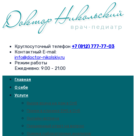
Круглосуточный телефон
+7 (812) 777-77-03
Контактный E-mail:
info@doctor-nikolskiy.ru
Режим работы
Ежедневно: 9:00 - 21:00
Главная
О себе
Услуги
Вызов врача на дом в Спб
Прием в клинике EMS в Спб
Онлайн-встреча
Письменный ответ на вопрос
Оценка лабораторных анализов