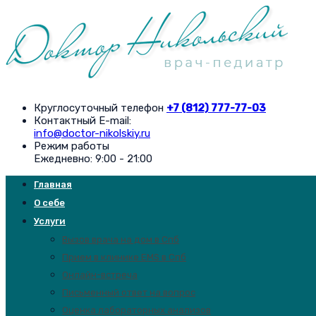
Круглосуточный телефон
+7 (812) 777-77-03
Контактный E-mail:
info@doctor-nikolskiy.ru
Режим работы
Ежедневно: 9:00 - 21:00
Главная
О себе
Услуги
Вызов врача на дом в Спб
Прием в клинике EMS в Спб
Онлайн-встреча
Письменный ответ на вопрос
Оценка лабораторных анализов