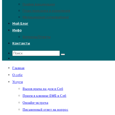
График вакцинации
План прикорма и кормления
Медицинский супервайзинг
Мой Блог
Инфо
Вопросы/Ответы
Контакты
Главная
О себе
Услуги
Вызов врача на дом в Спб
Прием в клинике EMS в Спб
Онлайн-встреча
Письменный ответ на вопрос