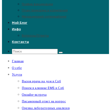
График вакцинации
План прикорма и кормления
Медицинский супервайзинг
Мой Блог
Инфо
Вопросы/Ответы
Контакты
Главная
О себе
Услуги
Вызов врача на дом в Спб
Прием в клинике EMS в Спб
Онлайн-встреча
Письменный ответ на вопрос
Оценка лабораторных анализов