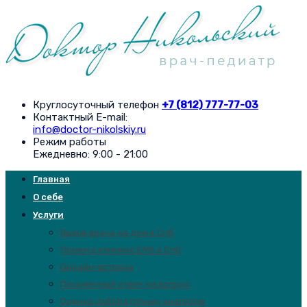
Круглосуточный телефон
+7 (812) 777-77-03
Контактный E-mail:
info@doctor-nikolskiy.ru
Режим работы
Ежедневно: 9:00 - 21:00
Главная
О себе
Услуги
Вызов врача на дом в Спб
Прием в клинике EMS в Спб
Онлайн-встреча
Письменный ответ на вопрос
Оценка лабораторных анализов