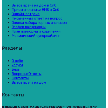
Вызов врача на дом в Спб
Прием в клинике EMS в Спб
Онлайн-встреча
Письменный ответ на вопрос
Оценка лабораторных анализов
График вакцинации
План прикорма и кормления
Медицинский супервайзинг
Разделы
О себе
Услуги
Блог
Вопросы/Ответы
Контакты
Вызов врача на дом
Контакты
КЛИНИКА EMS, САНКТ-ПЕТЕРБУРГ, УЛ. ПОБЕДЫ Д.17