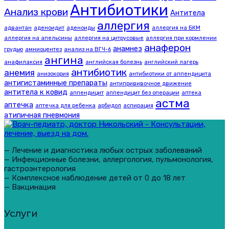
Антибиотики
Анализ крови
Антитела
аллергия
адвантан
аденоидит
аденоиды
аллергия на БКМ
аллергия на апельсины
аллергия на цитрусовые
аллергия при кормлении
анаферон
анамнез
грудью
амниоцентез
анализ на ВГЧ-6
ангина
анафилаксия
английская болезнь
английский лагерь
антибиотик
анемия
анизокория
антибиотики от аппендицита
антигистаминные препараты
антипрививочное движение
антитела к ковид
аппендицит
аппендицит без операции
аптека
астма
аптечка
аптечка для ребенка
арбидол
аспирация
атипичная пневмония
— Лечение и диагностика любых острых заболеваний
— Инфекционные болезни, аллергология, пульмонология,
гастроэнтерология
— Комплексное наблюдение детей от 0 до 18 лет
— Вакцинация
Услуги