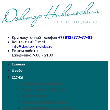
Круглосуточный телефон
+7 (812) 777-77-03
Контактный E-mail:
info@doctor-nikolskiy.ru
Режим работы
Ежедневно: 9:00 - 21:00
Главная
О себе
Услуги
Вызов врача на дом в Спб
Прием в клинике EMS в Спб
Онлайн-встреча
Письменный ответ на вопрос
Оценка лабораторных анализов