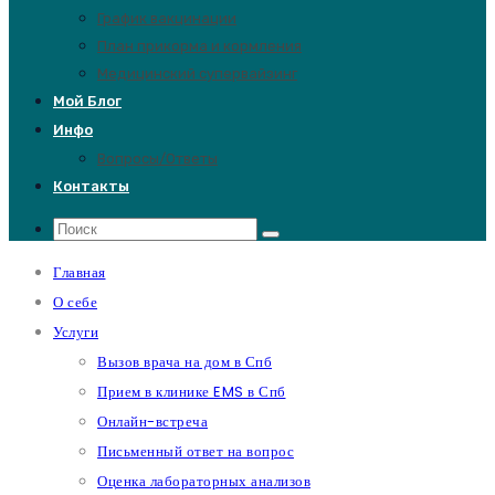
График вакцинации
План прикорма и кормления
Медицинский супервайзинг
Мой Блог
Инфо
Вопросы/Ответы
Контакты
Главная
О себе
Услуги
Вызов врача на дом в Спб
Прием в клинике EMS в Спб
Онлайн-встреча
Письменный ответ на вопрос
Оценка лабораторных анализов