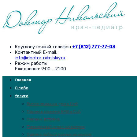
Круглосуточный телефон
+7 (812) 777-77-03
Контактный E-mail:
info@doctor-nikolskiy.ru
Режим работы
Ежедневно: 9:00 - 21:00
Главная
О себе
Услуги
Вызов врача на дом в Спб
Прием в клинике EMS в Спб
Онлайн-встреча
Письменный ответ на вопрос
Оценка лабораторных анализов