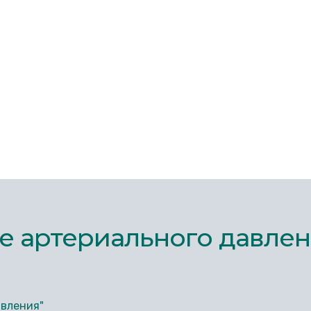
ие артериального давле
авления"