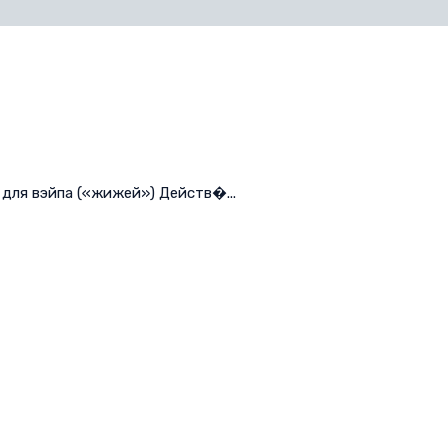
для вэйпа («жижей») Действ�...