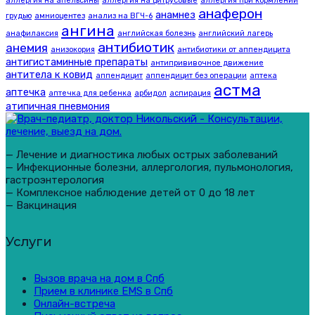
аллергия на апельсины
аллергия на цитрусовые
аллергия при кормлении
анаферон
анамнез
грудью
амниоцентез
анализ на ВГЧ-6
ангина
анафилаксия
английская болезнь
английский лагерь
антибиотик
анемия
анизокория
антибиотики от аппендицита
антигистаминные препараты
антипрививочное движение
антитела к ковид
аппендицит
аппендицит без операции
аптека
астма
аптечка
аптечка для ребенка
арбидол
аспирация
атипичная пневмония
— Лечение и диагностика любых острых заболеваний
— Инфекционные болезни, аллергология, пульмонология,
гастроэнтерология
— Комплексное наблюдение детей от 0 до 18 лет
— Вакцинация
Услуги
Вызов врача на дом в Спб
Прием в клинике EMS в Спб
Онлайн-встреча