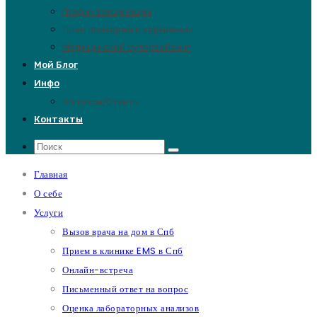
График вакцинации
План прикорма и кормления
Медицинский супервайзинг
Мой Блог
Инфо
Вопросы/Ответы
Контакты
Главная
О себе
Услуги
Вызов врача на дом в Спб
Прием в клинике EMS в Спб
Онлайн-встреча
Письменный ответ на вопрос
Оценка лабораторных анализов