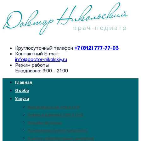
Круглосуточный телефон
+7 (812) 777-77-03
Контактный E-mail:
info@doctor-nikolskiy.ru
Режим работы
Ежедневно: 9:00 - 21:00
Главная
О себе
Услуги
Вызов врача на дом в Спб
Прием в клинике EMS в Спб
Онлайн-встреча
Письменный ответ на вопрос
Оценка лабораторных анализов