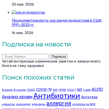
20 мая, 2026
Продолжительность сна среди подростков в США,
1991–2023 гг.
16 мая, 2026
Подписка на новости
Подписка
Читай интересные клинические заметки и записи моего
блога на тему здоровья
Поиск похожих статей
АСЛО
COVID-19
IgG
8 марта
B-клетки
COVID
EAP
HFMD
HTLV-1
t-spot
Антибиотики
Анализ крови
Антитела
аллергия
адвантан
аденоидит
аденоиды
аллергия на БКМ