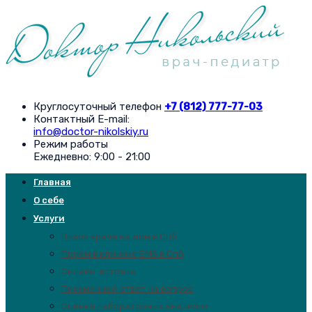
Круглосуточный телефон
+7 (812) 777-77-03
Контактный E-mail:
info@doctor-nikolskiy.ru
Режим работы
Ежедневно: 9:00 - 21:00
Главная
О себе
Услуги
Вызов врача на дом в Спб
Прием в клинике EMS в Спб
Онлайн-встреча
Письменный ответ на вопрос
Оценка лабораторных анализов