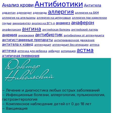
Антибиотики
Анализ крови
Антитела
аллергия
адвантан
аденоидит
аденоиды
аллергия на БКМ
аллергия на апельсины
аллергия на цитрусовые
аллергия при кормлении
анаферон
анамнез
грудью
амниоцентез
анализ на ВГЧ-6
ангина
анафилаксия
английская болезнь
английский лагерь
антибиотик
анемия
анизокория
антибиотики от аппендицита
антигистаминные препараты
антипрививочное движение
антитела к ковид
аппендицит
аппендицит без операции
аптека
астма
аптечка
аптечка для ребенка
арбидол
аспирация
атипичная пневмония
— Лечение и диагностика любых острых заболеваний
— Инфекционные болезни, аллергология, пульмонология,
гастроэнтерология
— Комплексное наблюдение детей от 0 до 18 лет
— Вакцинация