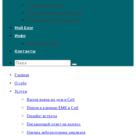
График вакцинации
План прикорма и кормления
Медицинский супервайзинг
Мой Блог
Инфо
Вопросы/Ответы
Контакты
Главная
О себе
Услуги
Вызов врача на дом в Спб
Прием в клинике EMS в Спб
Онлайн-встреча
Письменный ответ на вопрос
Оценка лабораторных анализов