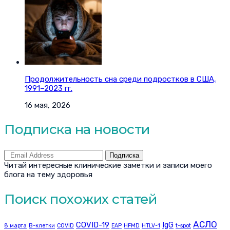
Продолжительность сна среди подростков в США,
1991–2023 гг.
16 мая, 2026
Подписка на новости
Подписка
Читай интересные клинические заметки и записи моего
блога на тему здоровья
Поиск похожих статей
АСЛО
COVID-19
IgG
8 марта
B-клетки
COVID
EAP
HFMD
HTLV-1
t-spot