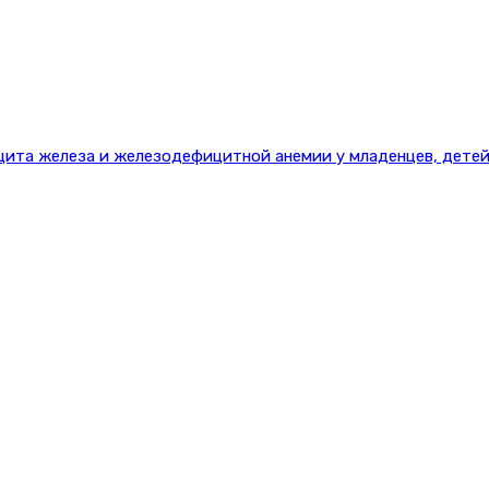
цита железа и железодефицитной анемии у младенцев, детей