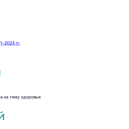
–2023 гг.
и
а на тему здоровья
й