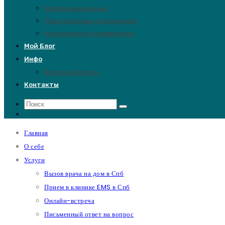
График вакцинации
План прикорма и кормления
Медицинский супервайзинг
Мой Блог
Инфо
Вопросы/Ответы
Контакты
Главная
О себе
Услуги
Вызов врача на дом в Спб
Прием в клинике EMS в Спб
Онлайн-встреча
Письменный ответ на вопрос