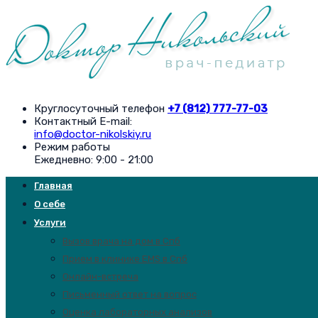
Круглосуточный телефон
+7 (812) 777-77-03
Контактный E-mail:
info@doctor-nikolskiy.ru
Режим работы
Ежедневно: 9:00 - 21:00
Главная
О себе
Услуги
Вызов врача на дом в Спб
Прием в клинике EMS в Спб
Онлайн-встреча
Письменный ответ на вопрос
Оценка лабораторных анализов