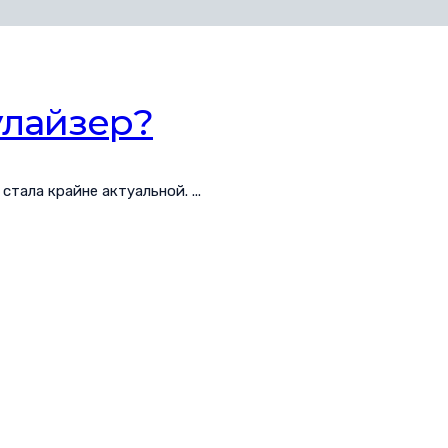
улайзер?
тала крайне актуальной. ...