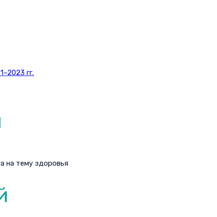
–2023 гг.
и
а на тему здоровья
й