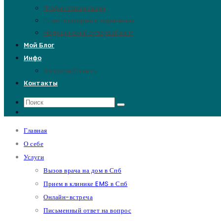
График вакцинации
План прикорма и кормления
Медицинский супервайзинг
Мой Блог
Инфо
Вопросы/Ответы
Контакты
Главная
О себе
Услуги
Вызов врача на дом в Спб
Прием в клинике EMS в Спб
Онлайн-встреча
Письменный ответ на вопрос