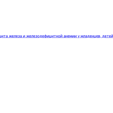
цита железа и железодефицитной анемии у младенцев, детей