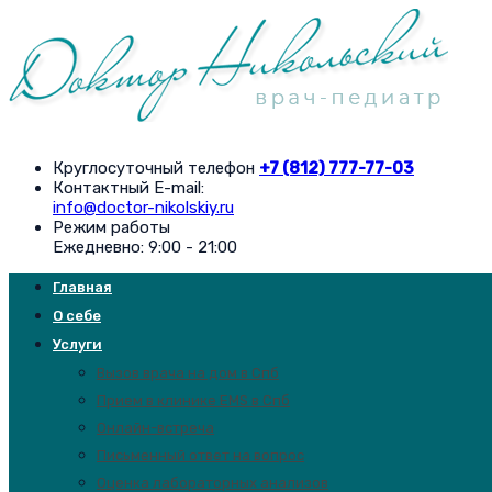
Круглосуточный телефон
+7 (812) 777-77-03
Контактный E-mail:
info@doctor-nikolskiy.ru
Режим работы
Ежедневно: 9:00 - 21:00
Главная
О себе
Услуги
Вызов врача на дом в Спб
Прием в клинике EMS в Спб
Онлайн-встреча
Письменный ответ на вопрос
Оценка лабораторных анализов