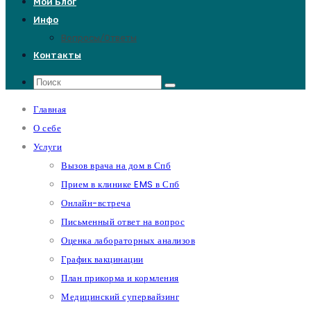
Мой Блог
Инфо
Вопросы/Ответы
Контакты
Главная
О себе
Услуги
Вызов врача на дом в Спб
Прием в клинике EMS в Спб
Онлайн-встреча
Письменный ответ на вопрос
Оценка лабораторных анализов
График вакцинации
План прикорма и кормления
Медицинский супервайзинг