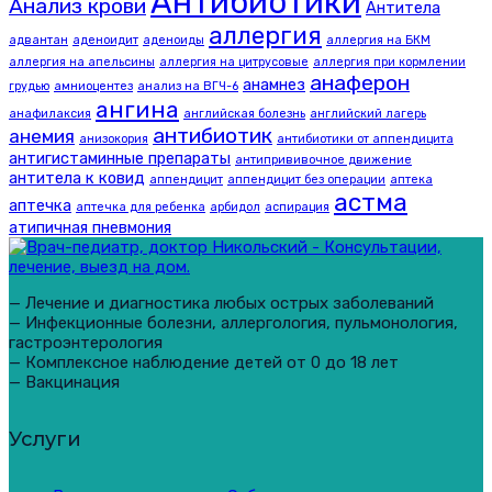
Антибиотики
Анализ крови
Антитела
аллергия
адвантан
аденоидит
аденоиды
аллергия на БКМ
аллергия на апельсины
аллергия на цитрусовые
аллергия при кормлении
анаферон
анамнез
грудью
амниоцентез
анализ на ВГЧ-6
ангина
анафилаксия
английская болезнь
английский лагерь
антибиотик
анемия
анизокория
антибиотики от аппендицита
антигистаминные препараты
антипрививочное движение
антитела к ковид
аппендицит
аппендицит без операции
аптека
астма
аптечка
аптечка для ребенка
арбидол
аспирация
атипичная пневмония
— Лечение и диагностика любых острых заболеваний
— Инфекционные болезни, аллергология, пульмонология,
гастроэнтерология
— Комплексное наблюдение детей от 0 до 18 лет
— Вакцинация
Услуги