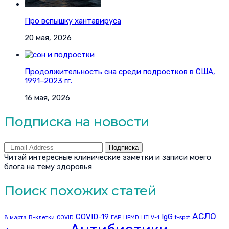
Про вспышку хантавируса
20 мая, 2026
Продолжительность сна среди подростков в США,
1991–2023 гг.
16 мая, 2026
Подписка на новости
Подписка
Читай интересные клинические заметки и записи моего
блога на тему здоровья
Поиск похожих статей
АСЛО
COVID-19
IgG
8 марта
B-клетки
COVID
EAP
HFMD
HTLV-1
t-spot