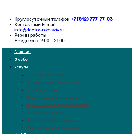
Круглосуточный телефон
+7 (812) 777-77-03
Контактный E-mail:
info@doctor-nikolskiy.ru
Режим работы
Ежедневно: 9:00 - 21:00
Главная
О себе
Услуги
Вызов врача на дом в Спб
Прием в клинике EMS в Спб
Онлайн-встреча
Письменный ответ на вопрос
Оценка лабораторных анализов
График вакцинации
План прикорма и кормления
Медицинский супервайзинг