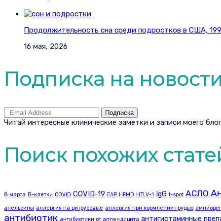
Продолжительность сна среди подростков в США, 1991
16 мая, 2026
Подписка на новост
Подписка
Читай интересные клинические заметки и записи моего блог
Поиск похожих стате
Ан
АСЛО
COVID-19
IgG
8 марта
B-клетки
COVID
EAP
HFMD
HTLV-1
t-spot
апельсины
аллергия на цитрусовые
аллергия при кормлении грудью
амниоце
антибиотик
антигистаминные преп
антибиотики от аппендицита