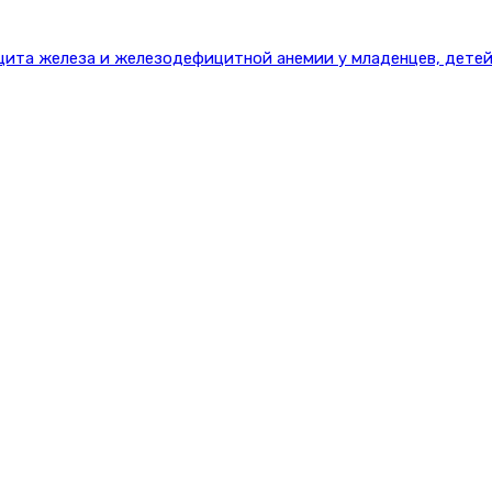
цита железа и железодефицитной анемии у младенцев, детей