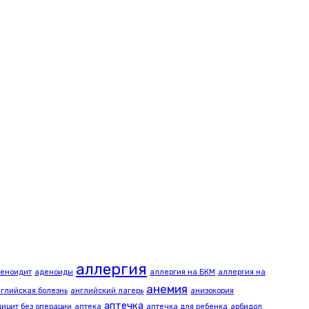
аллергия
еноидит
аденоиды
аллергия на БКМ
аллергия на
анемия
глийская болезнь
английский лагерь
анизокория
аптечка
ицит без операции
аптека
аптечка для ребенка
арбидол