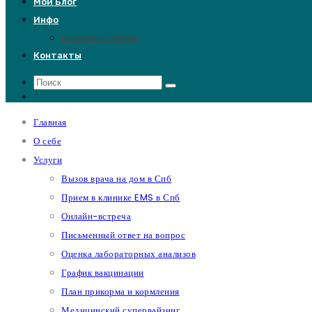
Мой Блог
Инфо
Вопросы/Ответы
Контакты
Главная
О себе
Услуги
Вызов врача на дом в Спб
Прием в клинике EMS в Спб
Онлайн-встреча
Письменный ответ на вопрос
Оценка лабораторных анализов
График вакцинации
План прикорма и кормления
Медицинский супервайзинг