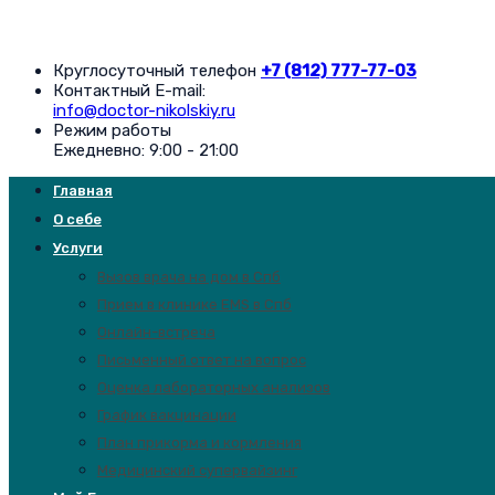
Круглосуточный телефон
+7 (812) 777-77-03
Контактный E-mail:
info@doctor-nikolskiy.ru
Режим работы
Ежедневно: 9:00 - 21:00
Главная
О себе
Услуги
Вызов врача на дом в Спб
Прием в клинике EMS в Спб
Онлайн-встреча
Письменный ответ на вопрос
Оценка лабораторных анализов
График вакцинации
План прикорма и кормления
Медицинский супервайзинг