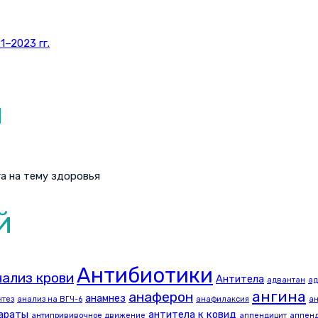
–2023 гг.
и
а на тему здоровья
й
Антибиотики
ализ крови
Антитела
адвантан
ад
ангина
анаферон
анамнез
нтез
анализ на ВГЧ-6
анафилаксия
ан
араты
антитела к ковид
антипрививочное движение
аппендицит
аппенд