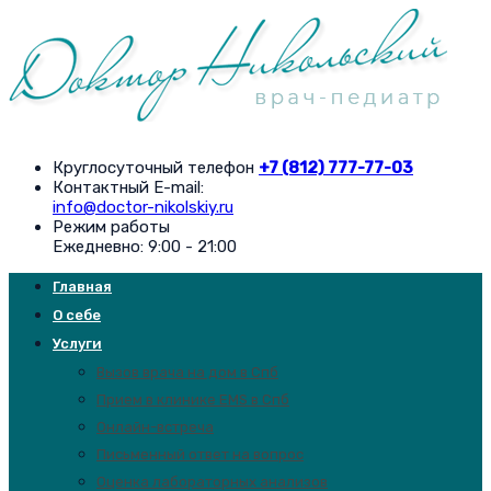
Круглосуточный телефон
+7 (812) 777-77-03
Контактный E-mail:
info@doctor-nikolskiy.ru
Режим работы
Ежедневно: 9:00 - 21:00
Главная
О себе
Услуги
Вызов врача на дом в Спб
Прием в клинике EMS в Спб
Онлайн-встреча
Письменный ответ на вопрос
Оценка лабораторных анализов