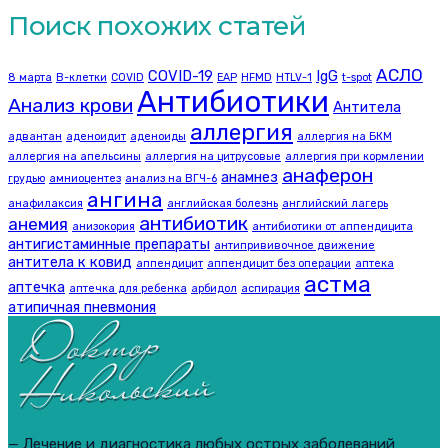
Поиск похожих статей
АСЛО
COVID-19
IgG
8 марта
B-клетки
COVID
EAP
HFMD
HTLV-1
t-spot
Антибиотики
Анализ крови
Антитела
аллергия
адвантан
аденоидит
аденоиды
аллергия на БКМ
аллергия на апельсины
аллергия на цитрусовые
аллергия при кормлении
анаферон
анамнез
грудью
амниоцентез
анализ на ВГЧ-6
ангина
анафилаксия
английская болезнь
английский лагерь
антибиотик
анемия
анизокория
антибиотики от аппендицита
антигистаминные препараты
антипрививочное движение
антитела к ковид
аппендицит
аппендицит без операции
аптека
астма
аптечка
аптечка для ребенка
арбидол
аспирация
атипичная пневмония
— Лечение и диагностика любых острых заболеваний