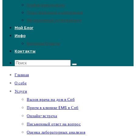
График вакцинации
План прикорма и кормления
Медицинский супервайзинг
Мой Блог
Инфо
Вопросы/Ответы
Контакты
Главная
О себе
Услуги
Вызов врача на дом в Спб
Прием в клинике EMS в Спб
Онлайн-встреча
Письменный ответ на вопрос
Оценка лабораторных анализов