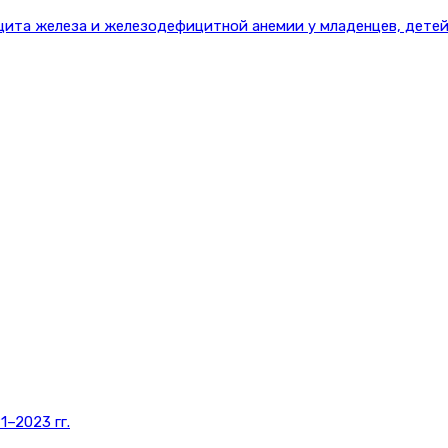
цита железа и железодефицитной анемии у младенцев, детей
–2023 гг.