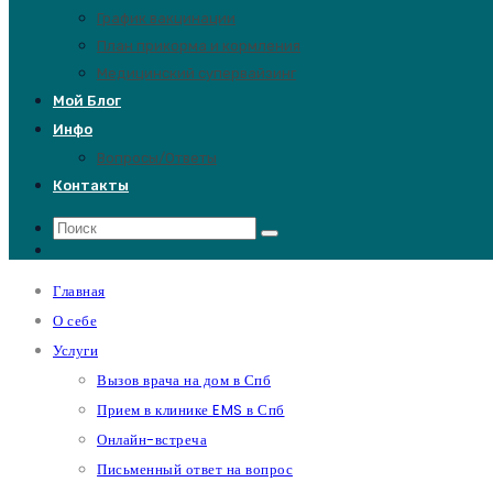
График вакцинации
План прикорма и кормления
Медицинский супервайзинг
Мой Блог
Инфо
Вопросы/Ответы
Контакты
Главная
О себе
Услуги
Вызов врача на дом в Спб
Прием в клинике EMS в Спб
Онлайн-встреча
Письменный ответ на вопрос