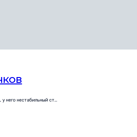
чков
у него нестабильный ст...