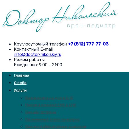
Круглосуточный телефон
+7 (812) 777-77-03
Контактный E-mail:
info@doctor-nikolskiy.ru
Режим работы
Ежедневно: 9:00 - 21:00
Главная
О себе
Услуги
Вызов врача на дом в Спб
Прием в клинике EMS в Спб
Онлайн-встреча
Письменный ответ на вопрос
Оценка лабораторных анализов