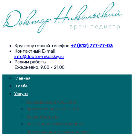
Круглосуточный телефон
+7 (812) 777-77-03
Контактный E-mail:
info@doctor-nikolskiy.ru
Режим работы
Ежедневно: 9:00 - 21:00
Главная
О себе
Услуги
Вызов врача на дом в Спб
Прием в клинике EMS в Спб
Онлайн-встреча
Письменный ответ на вопрос
Оценка лабораторных анализов