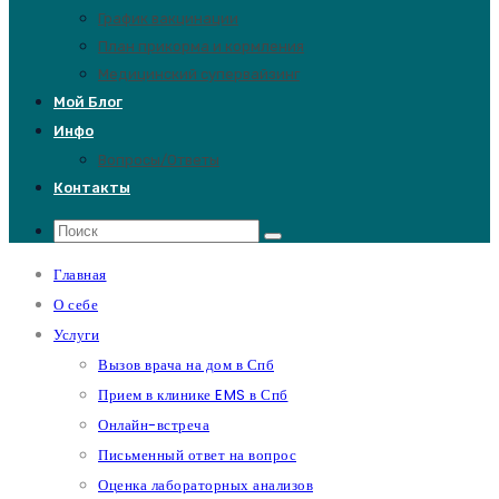
График вакцинации
План прикорма и кормления
Медицинский супервайзинг
Мой Блог
Инфо
Вопросы/Ответы
Контакты
Главная
О себе
Услуги
Вызов врача на дом в Спб
Прием в клинике EMS в Спб
Онлайн-встреча
Письменный ответ на вопрос
Оценка лабораторных анализов