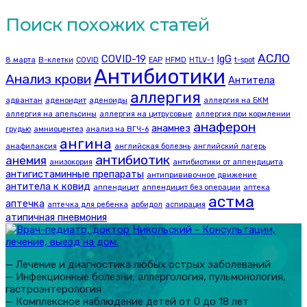
Поиск похожих статей
АСЛО
COVID-19
IgG
8 марта
B-клетки
COVID
EAP
HFMD
HTLV-1
t-spot
Антибиотики
Анализ крови
Антитела
аллергия
адвантан
аденоидит
аденоиды
аллергия на БКМ
аллергия на апельсины
аллергия на цитрусовые
аллергия при кормлении
анаферон
анамнез
грудью
амниоцентез
анализ на ВГЧ-6
ангина
анафилаксия
английская болезнь
английский лагерь
антибиотик
анемия
анизокория
антибиотики от аппендицита
антигистаминные препараты
антипрививочное движение
антитела к ковид
аппендицит
аппендицит без операции
аптека
астма
аптечка
аптечка для ребенка
арбидол
аспирация
атипичная пневмония
— Лечение и диагностика любых острых заболеваний
— Инфекционные болезни, аллергология, пульмонология,
гастроэнтерология
— Комплексное наблюдение детей от 0 до 18 лет