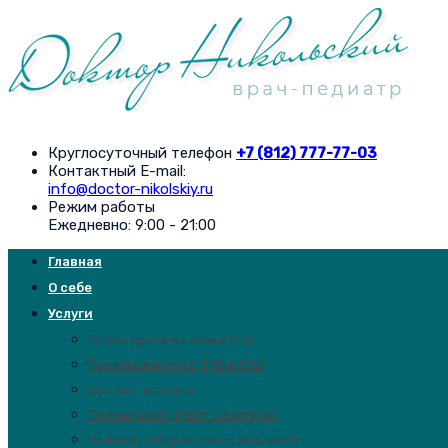
Круглосуточный телефон
+7 (812) 777-77-03
Контактный E-mail:
info@doctor-nikolskiy.ru
Режим работы
Ежедневно: 9:00 - 21:00
Главная
О себе
Услуги
Вызов врача на дом в Спб
Прием в клинике EMS в Спб
Онлайн-встреча
Письменный ответ на вопрос
Оценка лабораторных анализов