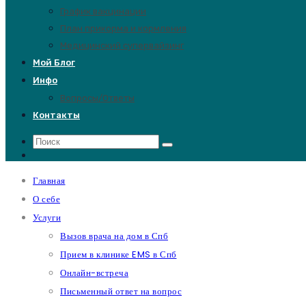
График вакцинации
План прикорма и кормления
Медицинский супервайзинг
Мой Блог
Инфо
Вопросы/Ответы
Контакты
Главная
О себе
Услуги
Вызов врача на дом в Спб
Прием в клинике EMS в Спб
Онлайн-встреча
Письменный ответ на вопрос