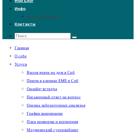
Мой Блог
Инфо
Вопросы/Ответы
Контакты
Главная
О себе
Услуги
Вызов врача на дом в Спб
Прием в клинике EMS в Спб
Онлайн-встреча
Письменный ответ на вопрос
Оценка лабораторных анализов
График вакцинации
План прикорма и кормления
Медицинский супервайзинг