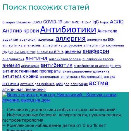
Поиск похожих статей
АСЛО
COVID-19
IgG
8 марта
B-клетки
COVID
EAP
HFMD
HTLV-1
t-spot
Антибиотики
Анализ крови
Антитела
аллергия
адвантан
аденоидит
аденоиды
аллергия на БКМ
аллергия на апельсины
аллергия на цитрусовые
аллергия при кормлении
анаферон
анамнез
грудью
амниоцентез
анализ на ВГЧ-6
ангина
анафилаксия
английская болезнь
английский лагерь
антибиотик
анемия
анизокория
антибиотики от аппендицита
антигистаминные препараты
антипрививочное движение
антитела к ковид
аппендицит
аппендицит без операции
аптека
астма
аптечка
аптечка для ребенка
арбидол
аспирация
атипичная пневмония
— Лечение и диагностика любых острых заболеваний
— Инфекционные болезни, аллергология, пульмонология,
гастроэнтерология
— Комплексное наблюдение детей от 0 до 18 лет
— Вакцинация