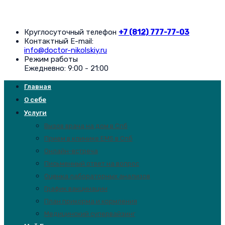
Круглосуточный телефон
+7 (812) 777-77-03
Контактный E-mail:
info@doctor-nikolskiy.ru
Режим работы
Ежедневно: 9:00 - 21:00
Главная
О себе
Услуги
Вызов врача на дом в Спб
Прием в клинике EMS в Спб
Онлайн-встреча
Письменный ответ на вопрос
Оценка лабораторных анализов
График вакцинации
План прикорма и кормления
Медицинский супервайзинг